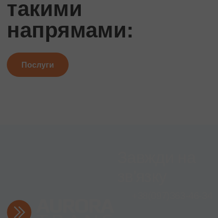
такими
напрямами:
Послуги
Завжди на
зв'язку
+38
(097)
363-46-34