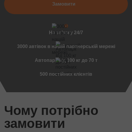
Замовити
Чернівці
Мукачеве
Вінниця
Дружківка
На звʼязку 24/7
Ужгород
Чернігов
3000 автівок в нашій партнерській мережі
Черкаси
Автопарк від 100 кг до 70 т
Міжнародні перевезення
Стандартні вантажі
500 постійних клієнтів
Міжнародний переїзд
Міжнародний квартирний переїзд
Міжнародна доставка авто
Контейнерні перевезення
Чому потрібно
Міжнародні автомобільні перевезення
замовити
Міжнародні ритуальні перевезення