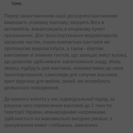
тонн.
Перед завантаженням наші досвідчені вантажники
виконають упаковку вантажу, занурять його в
автомобіль, вивантажують в кінцевому пункті
призначення. Для транспортування медпрепаратів,
запасних частин, інших компактних вантажів ми
пропонуємо мікроавтобуси, а також - бортові
вантажівки зі знімним тентом, що захищає вміст кузова,
що дозволяє здійснювати завантаження ззаду, збоку,
зверху, підійдуть для вантажів, невимогливих до умов
транспортування, самоскиди для сипучих вантажів,
криті фургони для меблів, речей, які потребують
делікатного поводження.
До кожного клієнта у нас індивідуальний підхід, за
рахунок чого перевезення вантажів до 2 тонн по
території України, міжнародними напрямками,
здійснюється на максимально вигідних умовах, з
урахуванням вимог і побажань замовника.