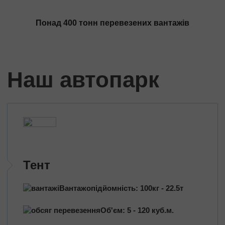
Трансформатори
Будівельне обладнання
Понад 400 тонн перевезених вантажів
Перевезення сільгосптехніки
Трактори
Комбайни
Наш автопарк
Баштовий кран
Екскаватори
Яхти, катери
Обладнання та техніка
Длинномери (балки, металоконструкції)
Великотоннажні вантажі
Попутні перевезення
Тент
Довантаження
Вантажопідйомність: 100кг - 22.5т
Збірні вантажі
Об'єм: 5 - 120 куб.м.
Проектні перевезення