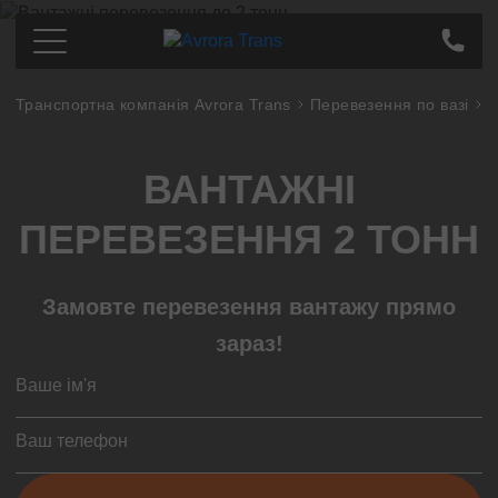
Транспортна компанія Avrora Trans
Перевезення по вазі
В
Перевезення по Україні
Київ
Ціна
ВАНТАЖНІ
Дніпро
Про компанію
Харків
Партнерам
ПЕРЕВЕЗЕННЯ 2 ТОНН
Одеса
Контакти
Кропивницький
Замовте перевезення вантажу прямо
Полтава
Суми
зараз!
Львів
Запоріжжя
Тернопіль
Миколаєв
Івано-Франківськ