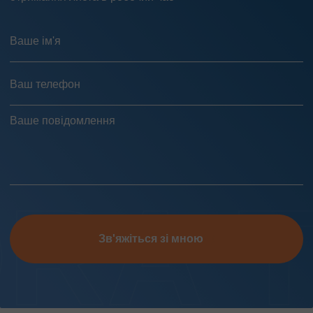
Зв'яжіться зі мною