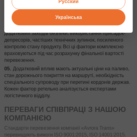
Русский
аварійними кишенями. Об'їзд населених пунктів часто
збільшує кілометраж на 15–20%.
Українська
Сезонність також відіграє важливу роль у
формуванні тарифу. Зимовий період вимагає
додаткових заходів безпеки: використання присадок-
депресорів, частіших технічних зупинок, посиленого
контролю стану продукту. Всі ці фактори комплексно
враховуються під час розрахунку фінальної вартості
перевезення.
Додатковий вплив мають актуальні ціни на паливо,
стан дорожнього покриття на маршруті, необхідність
спеціального супроводу при перетині кордонів держав.
Кожен фактор ретельно аналізується експертами
логістичного відділу.
ПЕРЕВАГИ СПІВПРАЦІ З НАШОЮ
КОМПАНІЄЮ
Стандарти перевезення компанії «Avrora Trans»
перевищують вимоги ISO 9001:2015, ISO 14001:2015.