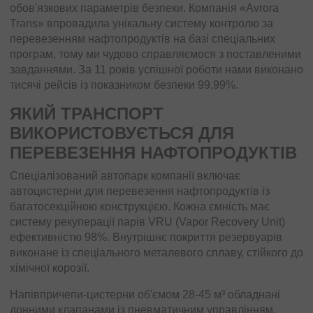
обов'язкових параметрів безпеки. Компанія «Avrora
Trans» впровадила унікальну систему контролю за
перевезенням нафтопродуктів на базі спеціальних
програм, тому ми чудово справляємося з поставленими
завданнями. За 11 років успішної роботи нами виконано
тисячі рейсів із показником безпеки 99,99%.
ЯКИЙ ТРАНСПОРТ
ВИКОРИСТОВУЄТЬСЯ ДЛЯ
ПЕРЕВЕЗЕННЯ НАФТОПРОДУКТІВ
Спеціалізований автопарк компанії включає
автоцистерни для перевезення нафтопродуктів із
багатосекційною конструкцією. Кожна ємність має
систему рекуперації парів VRU (Vapor Recovery Unit)
ефективністю 98%. Внутрішнє покриття резервуарів
виконане із спеціального металевого сплаву, стійкого до
хімічної корозії.
Напівпричепи-цистерни об'ємом 28-45 м³ обладнані
донними клапанами із пневматичним управлінням.