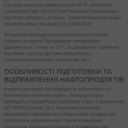
Система контролю герметичності WLTP (Worldwide
harmonized Light vehicles Test Procedure) безперервно
відстежує цілісність з'єднань. Термоізоляція відповідає
європейському стандарту EN 13094:2015.
Бітумовози оснащуються незалежною системою
підігріву продукту. Підтримання температури
здійснюється з точністю ±2°C за допомогою термічних
масляних сорочок. Датчики контролюють
температурний режим у реальному часі.
ОСОБЛИВОСТІ ПІДГОТОВКИ ТА
ВІДПРАВЛЕННЯ НАФТОПРОДУКТІВ
Безпека доставки нафтопродуктів забезпечується
комплексом технічних рішень. Кожна цистерна
проходить передрейсову підготовку згідно з протоколом
API MPMS Chapter 19.1. Внутрішня поверхня
резервуарів обробляється спеціальним складом для
запобігання накопиченню статичної електрики.
Спеціальні датчики інтегровані в телеметрію для