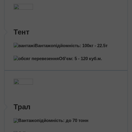
Трансформатори
Будівельне обладнання
Перевезення сільгосптехніки
Трактори
Тент
Комбайни
Баштовий кран
Вантажопідйомність: 100кг - 22.5т
Екскаватори
Яхти, катери
Об'єм: 5 - 120 куб.м.
Обладнання та техніка
Длинномери (балки, металоконструкції)
Великотоннажні вантажі
Попутні перевезення
Довантаження
Трал
Збірні вантажі
Вантажопідйомність: до 70 тонн
Проектні перевезення