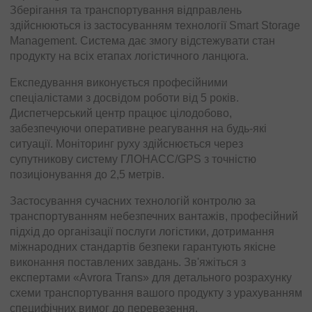
Зберігання та транспортування відправлень
здійснюються із застосуванням технології Smart Storage
Management. Система дає змогу відстежувати стан
продукту на всіх етапах логістичного ланцюга.
Експедування виконується професійними
спеціалістами з досвідом роботи від 5 років.
Диспетчерський центр працює цілодобово,
забезпечуючи оперативне реагування на будь-які
ситуації. Моніторинг руху здійснюється через
супутникову систему ГЛОНАСС/GPS з точністю
позиціонування до 2,5 метрів.
Застосування сучасних технологій контролю за
транспортуванням небезпечних вантажів, професійний
підхід до організації послуги логістики, дотримання
міжнародних стандартів безпеки гарантують якісне
виконання поставлених завдань. Зв'яжіться з
експертами «Avrora Trans» для детального розрахунку
схеми транспортування вашого продукту з урахуванням
специфічних вимог до перевезення.