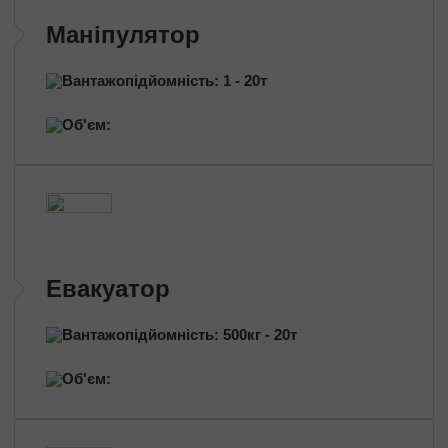
Перевезення нафтопродуктів
Маніпулятор
Перевезення квітів
Перевезення медичних препаратів
Вантажопідйомність: 1 - 20т
Об'єм:
Евакуатор
Вантажопідйомність: 500кг - 20т
Об'єм: