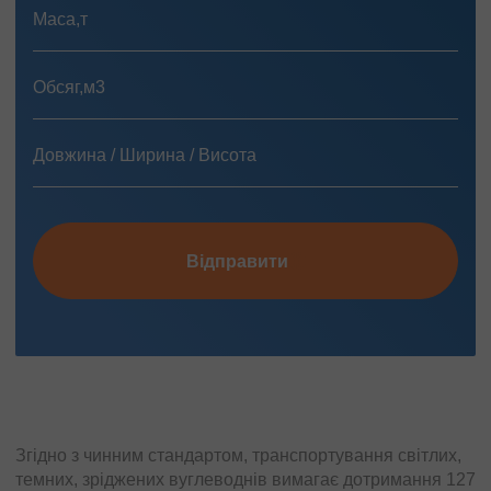
Відправити
Згідно з чинним стандартом, транспортування світлих,
темних, зріджених вуглеводнів вимагає дотримання 127