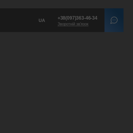
+38
(097)
363-46-34
UA
Зворотній зв'язок