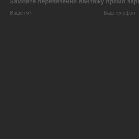
Замовте перевезення вантажу прямо зар
За типом транспорту
За видом вантажів