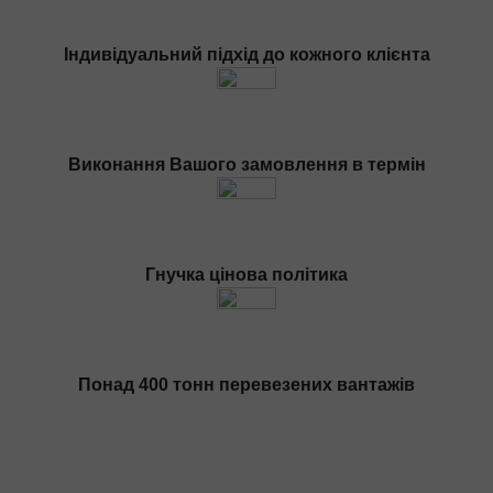
Митно-брокерські послуги
Сертифікація продукції
Індивідуальний підхід до кожного клієнта
Страхування вантажів
Переїзд приміщень
Міжміський переїзд
Виконання Вашого замовлення в термін
Промисловий переїзд
Переїзд магазину
Дачний переїзд
Гнучка цінова політика
За типом транспорту
Автовозы
Масловози
Зерновози
Понад 400 тонн перевезених вантажів
Перевезення цільнометом
Тентовані перевезення
Рефрижераторні перевезення