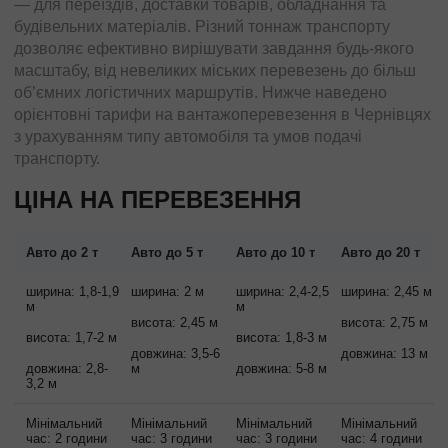
Перевезення з Європи
— для переїздів, доставки товарів, обладнання та
будівельних матеріалів. Різний тоннаж транспорту
Доставка вантажів в (з) Іспанії
дозволяє ефективно вирішувати завдання будь-якого
Доставка вантажів в (з) Албанії
масштабу, від невеликих міських перевезень до більш
Доставка вантажів в (з) Італії
об’ємних логістичних маршрутів. Нижче наведено
орієнтовні тарифи на вантажоперевезення в Чернівцях
Доставка вантажів в (з) Польщі
з урахуванням типу автомобіля та умов подачі
Доставка вантажів в (з) Німеччини
транспорту.
Вантажоперевезення в (з) Франції
ЦІНА НА ПЕРЕВЕЗЕННЯ
Доставка вантажів в (з) Бельгії
Доставка вантажів в (з) Нідерландів
Доставка вантажів в (з) Литви
Авто до 2 т
Авто до 5 т
Авто до 10 т
Авто до 20 т
Доставки вантажів в (з) Латвії
ширина: 1,8-1,9
ширина: 2 м
ширина: 2,4-2,5
ширина: 2,45 м
Доставка вантажів в (з) Швейцарії
м
м
висота: 2,45 м
висота: 2,75 м
Доставка вантажів в (з) Туреччину
висота: 1,7-2 м
висота: 1,8-3 м
довжина: 3,5-6
довжина: 13 м
Вантажоперевезення в (з) Ісландію
довжина: 2,8-
м
довжина: 5-8 м
3,2 м
Доставка вантажів до (з) Північної Македонії
Негабаритні перевезення
Мінімальний
Мінімальний
Мінімальний
Мінімальний
час: 2 години
час: 3 години
час: 3 години
час: 4 години