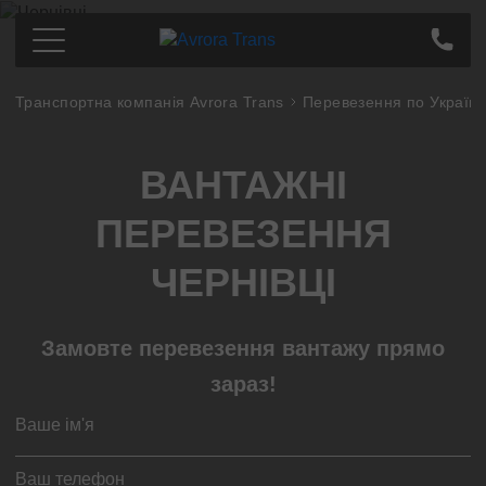
Транспортна компанія Avrora Trans
Перевезення по Україні
Перевезення по Україні
Київ
Ціна
ВАНТАЖНІ
Дніпро
Про компанію
Харків
Партнерам
ПЕРЕВЕЗЕННЯ
Одеса
Контакти
Кропивницький
ЧЕРНІВЦІ
Полтава
Суми
Замовте перевезення вантажу прямо
Львів
зараз!
Запоріжжя
Тернопіль
Миколаєв
Івано-Франківськ