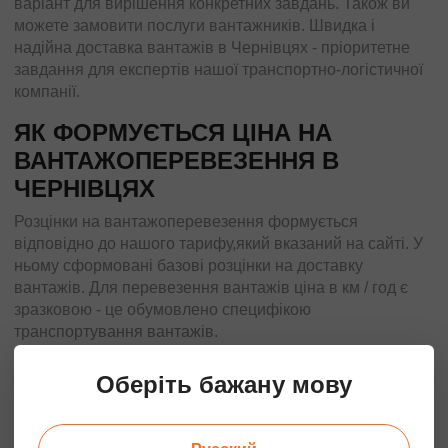
варіант для вирішення конкретних завдань. Також ви
можете замовити послуги вантажників. Швидка і
надійна доставка вантажів в Чернівцях - пріоритетне
завдання для експертів нашої транспортно-логістичної
компанії.
ЯК ФОРМУЄТЬСЯ ЦІНА НА
ВАНТАЖОПЕРЕВЕЗЕННЯ В
ЧЕРНІВЦЯХ
Розцінки на вантажоперевезення формується
відповідно до нашого тарифу,який вказаний на сайті. У
ньому сформовані базові розцінки на доставку
вантажів. Для перевезення вантажів ціна в км / год є
зразковою - це обумовлено специфікою
транспортування вантажів.
Щоб визначити точну ціну на перевезення, необхідно
Оберіть бажану мову
вказати габарити вантажів, їх особливості, пункт
відправлення та призначення, врахувати умови
мінімального замовлення на транспорт. Ми з