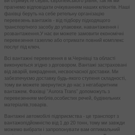
ви отримуєте сервіс європейського рівня, так як ми
прагнемо відповідати очікуванням наших клієнтів. Наші
фахівці беруть на себе ретельну організацію
перевезень вантажів - від підбору підходящого
транспортного засобу до упаковки, навантаження і
розвантаження.У нас ви можете замовити економічні
перевезення газеллю або отримати повний комплекс
послуг під ключ.
Всі вантажні перевезення в м.Чернівці та області
виконуються згідно з договором. Вантажі застраховані
від аварій, викрадення, несвоєчасної доставки. Ми
забезпечуємо доставку будь-якого ступеня складності,
тому ви можете звернутися до нас з негабаритним
вантажем. Фахівці "Aurora Trans" допоможуть з
перевезенням меблів,особистих речей, будівельних
матеріалів,товарів.
Вантажні автомобілі підприємства - це транспорт з
вантажопідйомністю від 1 до 20 тонн, тому ми завжди
можемо вибрати і запропонувати вам оптимальний