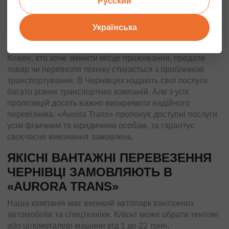
Русский
розумінням ставимося до бажання наших клієнтів
отримати максимально вигідну пропозицію, тому
Українська
підходимо до вирішення будь-яких завдань з позицій
взаємовигідного співробітництва.
Кожен, хто хоче змінити місце проживання, продати
товар чи перевезти техніку стикається з проблемою
транспортування. В Чернівцях надають свої послуги
багато різних транспортних компаній. Але з усіх
пропозицій досить важно виокремити надійного
перевізника. «Aurora Trans» пропонує доступні послуги
усім фізичним та юридичним особам, та гарантує
своєчасне виконання замовлень.
ЯКІСНІ ВАНТАЖНІ ПЕРЕВЕЗЕННЯ
ЧЕРНІВЦІ ЗАМОВЛЯЮТЬ В
«AURORA TRANS»
Наша кампанія має великий автопарк вантажних
автомобілів та спецтехніки. Клієнт може обрати тентові
або цілометалеві машини від 1 до 22 тонн,