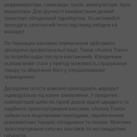
рефрижератори, самоскиди, трали, маніпулятори, буси,
евакуатори. Для зручності використання деякий
транспорт обладнаний гідробортом. Усі автомобілі
проходять своєчасний техогляд перед виїздом на
маршрут.
По Чернівцях вантажні перевезення здійснюють
досвідчені професіональні водії. Також «Aurora Trans»
за потреби надає послуги вантажників. Юридичним
особам може стати у пригоді можливість страхування
товару та зберігання його у спеціалізованих
приміщеннях.
Досвідчені логісти компанії прокладають маршрут
індивідуально під кожне замовлення. У пріоритеті
найкоротший шлях по гарній дорозі задля швидкого та
надійного транспортування вантажів. «Aurora Trans»
займається квартирними переїздами, перевезенням
різноманітних товарів, обладнання та техніки. Можливе
транспортування сипучих вантажів та нестандартних
габаритів.