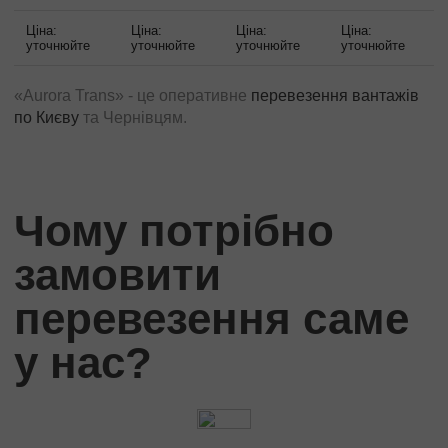
Трансформатори
Ціна:
Ціна:
Ціна:
Ціна:
Будівельне обладнання
уточнюйте
уточнюйте
уточнюйте
уточнюйте
Перевезення сільгосптехніки
Трактори
«Aurora Trans» - це оперативне
перевезення вантажів
Комбайни
по Києву
та Чернівцям.
Баштовий кран
Екскаватори
Яхти, катери
Чому потрібно
Обладнання та техніка
Длинномери (балки, металоконструкції)
замовити
Великотоннажні вантажі
перевезення саме
Попутні перевезення
у нас?
Довантаження
Збірні вантажі
Проектні перевезення