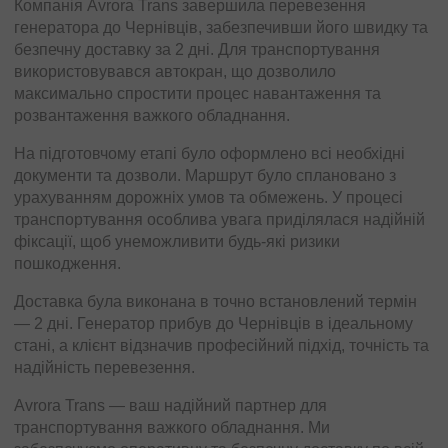
Компанія Avrora Trans завершила перевезення
К
генератора до Чернівців, забезпечивши його швидку та
к
безпечну доставку за 2 дні. Для транспортування
с
використовувався автокран, що дозволило
т
максимально спростити процес навантаження та
щ
розвантаження важкого обладнання.
в
На підготовчому етапі було оформлено всі необхідні
Н
документи та дозволи. Маршрут було сплановано з
д
урахуванням дорожніх умов та обмежень. У процесі
—
транспортування особлива увага приділялася надійній
в
фіксації, щоб унеможливити будь-які ризики
в
пошкодження.
М
Доставка була виконана в точно встановлений термін
м
— 2 дні. Генератор прибув до Чернівців в ідеальному
з
стані, а клієнт відзначив професійний підхід, точність та
п
надійність перевезення.
г
Avrora Trans — ваш надійний партнер для
Д
транспортування важкого обладнання. Ми
в