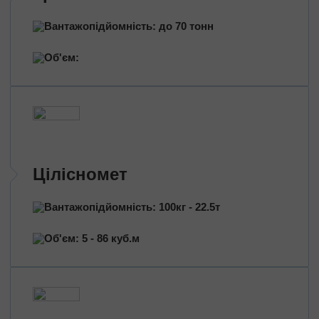
Перевезення нафтопродуктів
Вантажопідйомність: до 70 тонн
Перевезення квітів
Перевезення медичних препаратів
Об'єм:
Цілісномет
Вантажопідйомність: 100кг - 22.5т
Об'єм: 5 - 86 куб.м