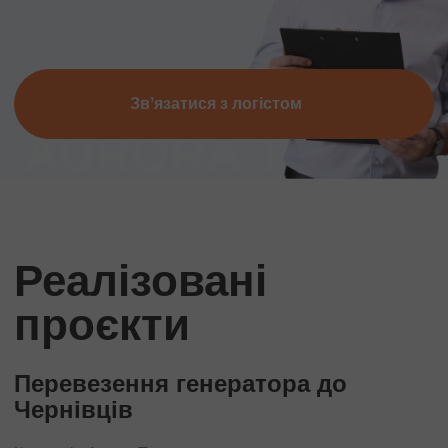
Звʼязатися з логістом
Реалізовані
проєкти
Перевезення генератора до
П
Чернівців
Ч