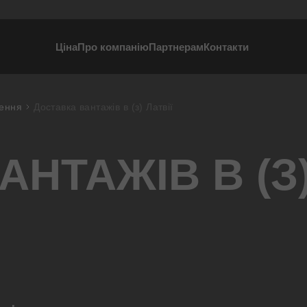
Ціна
Про компанію
Партнерам
Контакти
зення
Доставка вантажів в (з) Латвії
АНТАЖІВ В (З
и