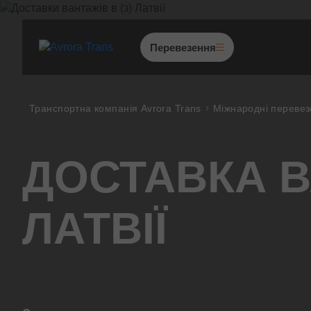
Перевезення
Перевезення по Україні
Транспортна компанія Avrora Trans
Міжнародні переве
Міжнародні перевезення
Перевезення з Європи
ДОСТАВКА В
Негабаритні перевезення
Попутні перевезення
ЛАТВІЇ
Збірні вантажі
Проектні перевезення
Митно-брокерські послуг
Переїзд приміщень