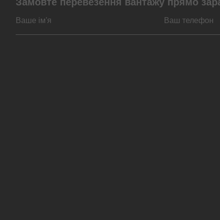
Замовте перевезення вантажу прямо зар
За типом транспорту
За видом вантажів