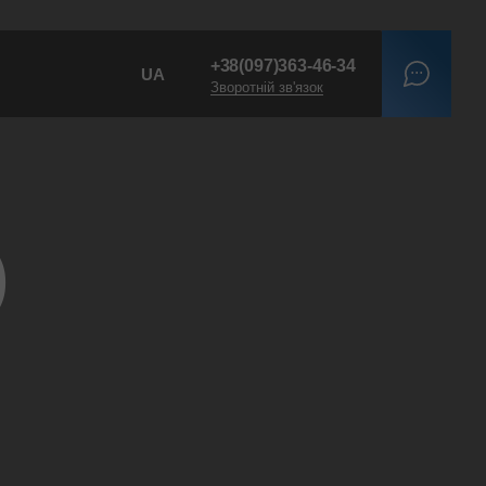
+38
(097)
363-46-34
UA
Зворотній зв'язок
)