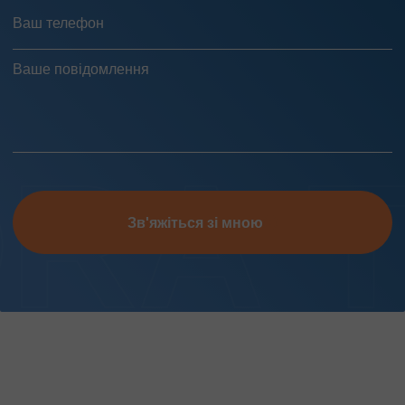
Зв'яжіться зі мною