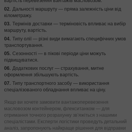
вартість перевезення вантажів масловозом.
Дальності маршруту — пряма залежність ціни від
кілометражу.
Термінів доставки — терміновість впливає на вибір
маршруту, вартість.
Типу олії — різні види вимагають специфічних умов
транспортування.
Сезонності — в пікові періоди ціни можуть
підвищуватися.
Додаткових послуг —
страхування
, митне
оформлення збільшують вартість.
Типу транспортного засобу — використання
спеціалізованого обладнання впливає на ціну.
Якщо ви хочете замовити вантажоперевезення
масловозом контейнером, флекситанком — для
отримання точного розрахунку зв'яжіться з нашими
спеціалістами. Експерти логістики проведуть детальний
аналіз, запропонують найкраще рішення для відправки