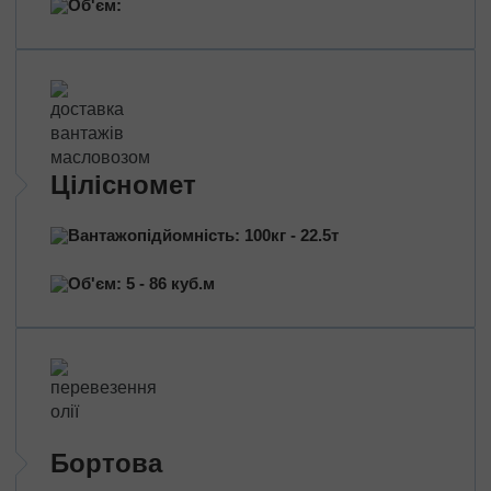
Об'єм:
Митно-брокерські послуги
Сертифікація продукції
Страхування вантажів
Переїзд приміщень
Міжміський переїзд
Цілісномет
Промисловий переїзд
Переїзд магазину
Вантажопідйомність: 100кг - 22.5т
Дачний переїзд
Об'єм: 5 - 86 куб.м
За типом транспорту
Автовозы
Масловози
Зерновози
Перевезення цільнометом
Тентовані перевезення
Бортова
Рефрижераторні перевезення