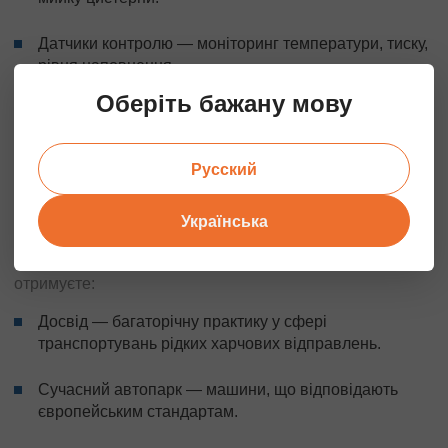
Датчики контролю — моніторинг температури, тиску,
рівня наповнення.
Оберіть бажану мову
Транспортні засоби оснащуються системами GPS-
моніторингу, що забезпечує контроль
місцезнаходження, дотримання маршруту.
Русский
СПІВПРАЦЯ З «АВРОРА-ТРАНС»:
Українська
ПЕРЕВАГИ
Обираючи для транспортування олій нашу компанію, ви
отримуєте:
Досвід — багаторічну практику у сфері
транспортувань рідких харчових відправлень.
Сучасний автопарк — машини, що відповідають
європейським стандартам.