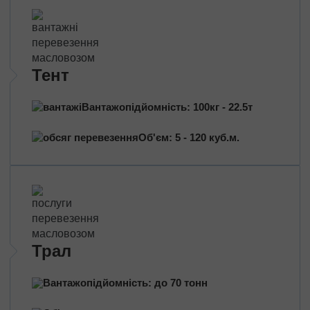
Трансформатори
Будівельне обладнання
Перевезення сільгосптехніки
Трактори
Тент
Комбайни
Баштовий кран
Вантажопідйомність: 100кг - 22.5т
Екскаватори
Яхти, катери
Об'єм: 5 - 120 куб.м.
Обладнання та техніка
Длинномери (балки, металоконструкції)
Великотоннажні вантажі
Попутні перевезення
Довантаження
Трал
Збірні вантажі
Вантажопідйомність: до 70 тонн
Проектні перевезення