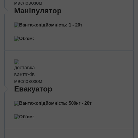
Перевезення нафтопродуктів
Маніпулятор
Перевезення квітів
Перевезення медичних препаратів
Вантажопідйомність: 1 - 20т
Об'єм:
Евакуатор
Вантажопідйомність: 500кг - 20т
Об'єм: