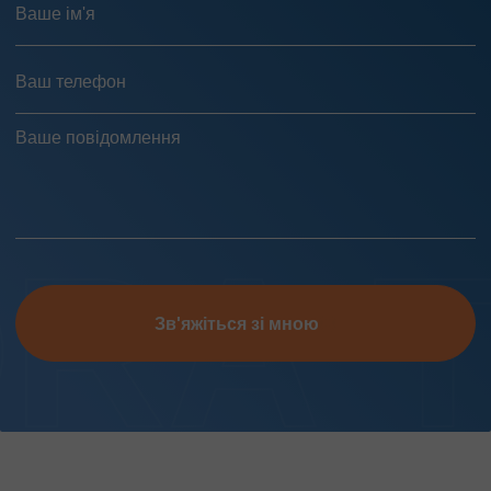
Зв'яжіться зі мною