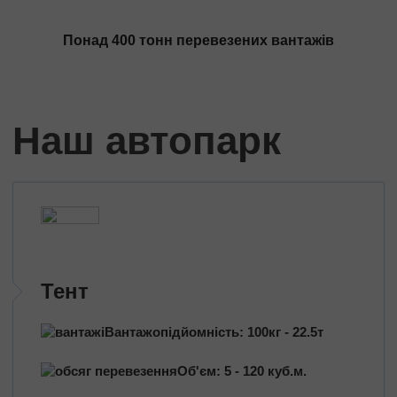
Трансформатори
Будівельне обладнання
Понад 400 тонн перевезених вантажів
Перевезення сільгосптехніки
Трактори
Комбайни
Наш автопарк
Баштовий кран
Екскаватори
Яхти, катери
Обладнання та техніка
Длинномери (балки, металоконструкції)
Великотоннажні вантажі
Попутні перевезення
Тент
Довантаження
Вантажопідйомність: 100кг - 22.5т
Збірні вантажі
Об'єм: 5 - 120 куб.м.
Проектні перевезення