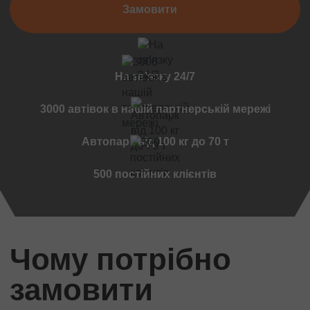
Замовити
Чернівці
Мукачеве
Вінниця
Дружківка
На звʼязку 24/7
Ужгород
Чернігов
3000 автівок в нашій партнерській мережі
Черкаси
Автопарк від 100 кг до 70 т
Міжнародні перевезення
Стандартні вантажі
500 постійних клієнтів
Міжнародний переїзд
Міжнародний квартирний переїзд
Міжнародна доставка авто
Контейнерні перевезення
Чому потрібно
Міжнародні автомобільні перевезення
замовити
Міжнародні ритуальні перевезення