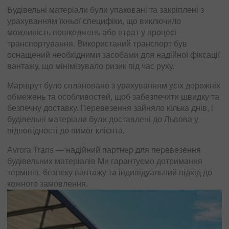
температури. Вантаж був ретельно упакований
Будівельні матеріали були упаковані та закріплені з
відповідно до вимог, що гарантувало його збереження
урахуванням їхньої специфіки, що виключило
та безпеку у дорозі. Проведено підготовку всіх
можливість пошкоджень або втрат у процесі
необхідних документів.
транспортування. Використаний транспорт був
оснащений необхідними засобами для надійної фіксації
Маршрут було сплановано з урахуванням особливостей
вантажу, що мінімізувало ризик під час руху.
доріг та необхідності дотримання всіх норм безпеки
транспортування фармацевтичної продукції.
Маршрут було сплановано з урахуванням усіх дорожніх
Перевезення було виконано вчасно, і фармацевтична
обмежень та особливостей, щоб забезпечити швидку та
продукція була доставлена ​​до Тракаю без будь-яких
безпечну доставку. Перевезення зайняло кілька днів, і
затримок чи пошкоджень.
будівельні матеріали були доставлені до Львова у
відповідності до вимог клієнта.
Avrora Trans — ваш надійний партнер для доставки
фармацевтичної продукції та інших чутливих вантажів.
Avrora Trans — надійний партнер для перевезення
будівельних матеріалів Ми гарантуємо дотримання
термінів, безпеку вантажу та індивідуальний підхід до
кожного замовлення.