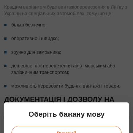
Кращим варіантом буде вантажоперевезення в Литву з
України на спеціальних автомобілях, тому що це:
більш безпечно;
оперативно і швидко;
зручно для замовника;
дешевше, ніж перевезення авіа, морським або
залізничним транспортом;
можливість перевозити будь-які вантажі і товари.
ДОКУМЕНТАЦІЯ І ДОЗВОЛУ НА
ПЕРЕВЕЗЕННЯ ВАНТАЖІВ В
Оберіть бажану мову
ЛИТВУ
Наша компанія є досвідченими, професійними
перевізниками, які надають широкий асортимент послуг.