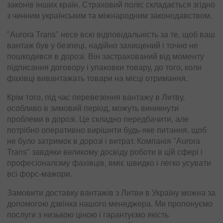
законів інших країн. Страховий поліс складається згідно
з чинним українським та міжнародним законодавством.
"Aurora Trans" несе всю відповідальність за те, щоб ваш
вантаж був у безпеці, надійно захищений і точно не
пошкодився в дорозі. Він застрахований від моменту
підписання договору і упаковки товару, до того, коли
фахівці вивантажать товари на місці отримання.
Крім того, під час перевезення вантажу в Литву,
особливо в зимовий період, можуть виникнути
проблеми в дорозі. Це складно передбачити, але
потрібно оперативно вирішити будь-яке питання, щоб
не було затримок в дорозі і витрат. Компанія "Aurora
Trans" завдяки великому досвіду роботи в цій сфері і
професіоналізму фахівців, вміє швидко і легко усувати
всі форс-мажори.
Замовити доставку вантажів з Литви в Україну можна за
допомогою дзвінка нашого менеджера. Ми пропонуємо
послуги з низькою ціною і гарантуємо якість