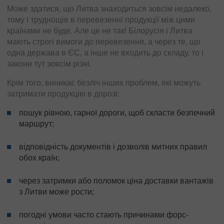
Може здатися, що Литва знаходиться зовсім недалеко,
тому і труднощів в перевезенні продукції між цими
країнами не буде. Але це не так! Білорусія і Литва
мають строгі вимоги до перевезення, а через те, що
одна держава в ЄС, а інше не входить до складу, то і
закони тут зовсім різні.
Крім того, виникає безліч інших проблем, які можуть
затримати продукцію в дорозі:
пошук рівною, гарної дороги, щоб скласти безпечний
маршрут;
відповідність документів і дозволів митних правил
обох країн;
через затримки або поломок ціна доставки вантажів
з Литви може рости;
погодні умови часто стають причинами форс-