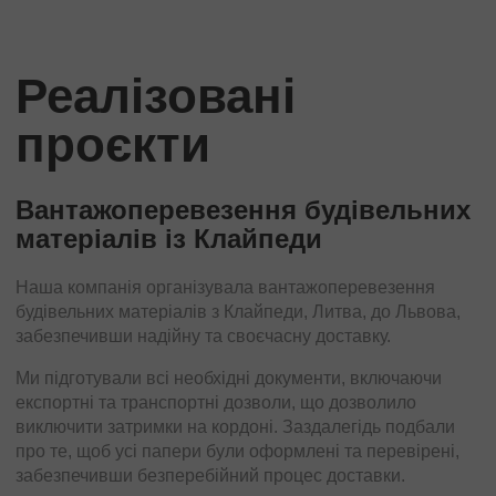
Реалізовані
проєкти
Вантажоперевезення будівельних
матеріалів із Клайпеди
Наша компанія організувала вантажоперевезення
Компанія Avrora Trans успішно організувала доставку
будівельних матеріалів з Клайпеди, Литва, до Львова,
фармацевтичної продукції з обмеженим терміном
забезпечивши надійну та своєчасну доставку.
придатності до міста Тракай. Завдання включало не
лише дотримання термінів, а й забезпечення
Ми підготували всі необхідні документи, включаючи
необхідного температурного режиму для збереження
експортні та транспортні дозволи, що дозволило
продукції.
виключити затримки на кордоні. Заздалегідь подбали
про те, щоб усі папери були оформлені та перевірені,
Для перевезення фармацевтичної продукції було
забезпечивши безперебійний процес доставки.
обрано транспорт, оснащений системою контролю