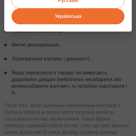
Русский
І одним з найважливіших факторів, які виконуються під
час доставки вантажів в Литву, є складання і підготовка
Українська
пакету необхідних документів. До них відносяться:
Страхування вантажу.
Митне декларування.
Ліцензування вантажу і діяльності.
Якщо перевозяться товари, які вимагають
додаткових довідок (небезпечні, негабаритні або
великогабаритні вантажі), то потрібно підготувати і
їх.
Після того, як ви замовили перевезення вантажів з
Литви в Україну, в першу чергу потрібно зробити
страхування на час перевезення. Наша фірма
пропонує широкий спектр послуг, тому що наші фахівці
мають більш ніж 11 років досвіду і знають тонкощі