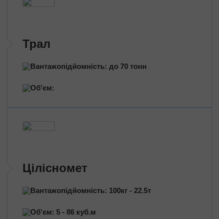
Митно-брокерські послуги
Сертифікація продукції
Страхування вантажів
Трал
Переїзд приміщень
Вантажопідйомність: до 70 тонн
Міжміський переїзд
Промисловий переїзд
Об'єм:
Переїзд магазину
Дачний переїзд
За типом транспорту
Автовозы
Масловози
Цілісномет
Зерновози
Перевезення цільнометом
Вантажопідйомність: 100кг - 22.5т
Тентовані перевезення
Рефрижераторні перевезення
Об'єм: 5 - 86 куб.м