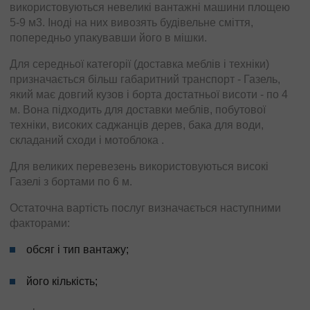
використовуються невеликі вантажні машини площею
5-9 м3. Іноді на них вивозять будівельне сміття,
попередньо упакувавши його в мішки.
Для середньої категорії (доставка меблів і техніки)
призначається більш габаритний транспорт - Газель,
який має довгий кузов і борта достатньої висоти - по 4
м. Вона підходить для доставки меблів, побутової
техніки, високих саджанців дерев, бака для води,
складаний сходи і мотоблока .
Для великих перевезень використовуються високі
Газелі з бортами по 6 м.
Остаточна вартість послуг визначається наступними
факторами:
обсяг і тип вантажу;
його кількість;