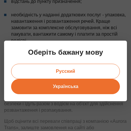
відстань до пункту призначення;
необхідність у наданні додаткових послуг - упаковка,
навантаження і розвантаження речей. Краще
замовити за комплексне обслуговування, ніж всі
пакувати, вантажити самому і платити за простій
водієві.
Оберіть бажану мову
ЯК ЗДІЙСНЮЄТЬСЯ ДАЧНИЙ
ПЕРЕЇЗД?
Русский
Всі речі, які господарі заздалегідь підготували для
вивезення на дачу, працівники нашої компанії ділять на
категорії, ретельно упаковують і маркують, що гарантує
Українська
їх цілісність і збереження. Вантажники виносять речі з
квартири, завантажують в машину, фіксують ременями
безпеки і їдуть разом з водієм на об'єкт для здійснення
розвантаження і розпакування.
Щоб оцінити всі переваги співпраці з компанією «Aurora
Trans», залиште замовлення на сайті або