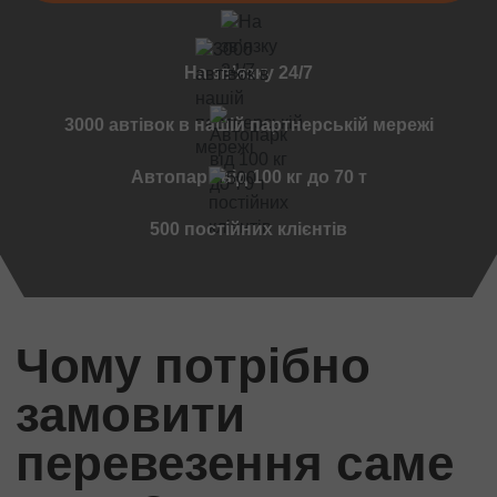
Чернівці
Мукачеве
На звʼязку 24/7
Вінниця
Дружківка
3000 автівок в нашій партнерській мережі
Ужгород
Чернігов
Автопарк від 100 кг до 70 т
Черкаси
500 постійних клієнтів
Міжнародні перевезення
Стандартні вантажі
Міжнародний переїзд
Міжнародний квартирний переїзд
Чому потрібно
Міжнародна доставка авто
Контейнерні перевезення
замовити
Міжнародні автомобільні перевезення
перевезення саме
Міжнародні ритуальні перевезення