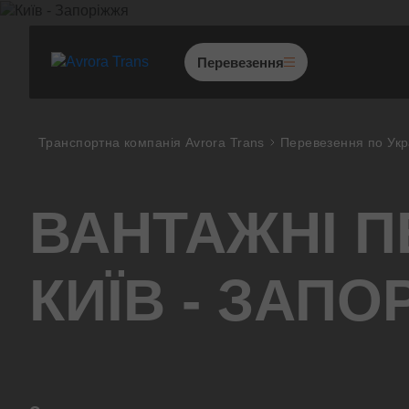
Перевезення
Перевезення по Україні
Транспортна компанія Avrora Trans
Перевезення по Укр
Міжнародні перевезення
Перевезення з Європи
ВАНТАЖНІ 
Негабаритні перевезення
Попутні перевезення
КИЇВ - ЗАП
Збірні вантажі
Проектні перевезення
Митно-брокерські послуг
Переїзд приміщень