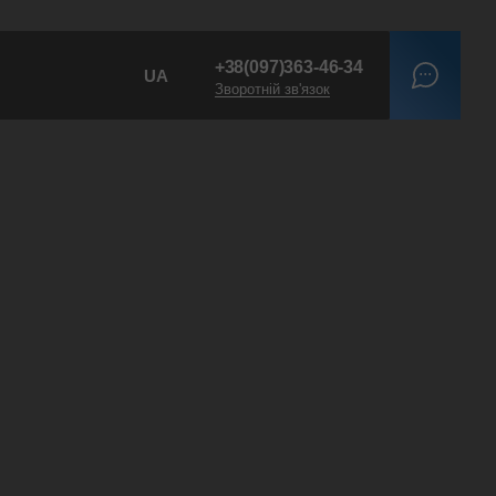
+38
(097)
363-46-34
UA
Зворотній зв'язок