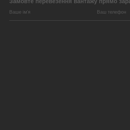
Замовте перевезення вантажу прямо зар
За типом транспорту
За видом вантажів