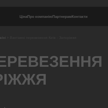
Ціна
Про компанію
Партнерам
Контакти
аїні
Вантажні перевезення Київ - Запоріжжя
ПЕРЕВЕЗЕННЯ
ОРІЖЖЯ
и