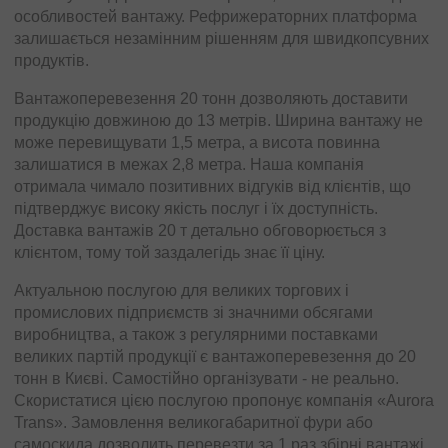
особливостей вантажу. Рефрижераторних платформа
залишається незамінним рішенням для швидкопсувних
продуктів.
Вантажоперевезення 20 тонн дозволяють доставити
продукцію довжиною до 13 метрів. Ширина вантажу не
може перевищувати 1,5 метра, а висота повинна
залишатися в межах 2,8 метра. Наша компанія
отримала чимало позитивних відгуків від клієнтів, що
підтверджує високу якість послуг і їх доступність.
Доставка вантажів 20 т детально обговорюється з
клієнтом, тому той заздалегідь знає її ціну.
Актуальною послугою для великих торгових і
промислових підприємств зі значними обсягами
виробництва, а також з регулярними поставками
великих партій продукції є вантажоперевезення до 20
тонн в Києві. Самостійно організувати - не реально.
Скористатися цією послугою пропонує компанія «Aurora
Trans». Замовлення великогабаритної фури або
самоскида дозволить перевезти за 1 раз збірні вантажі