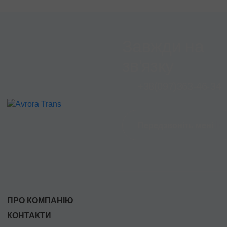
Завжди на
зв'язку
+38
(097)
363-46-34
Передзвоніть мені
ПРО КОМПАНІЮ
КОНТАКТИ