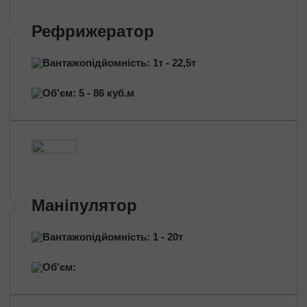
Перевезення нафтопродуктів
Перевезення квітів
Рефрижератор
Перевезення медичних препаратів
Вантажопідйомність: 1т - 22,5т
Об'єм: 5 - 86 куб.м
Маніпулятор
Вантажопідйомність: 1 - 20т
Об'єм: