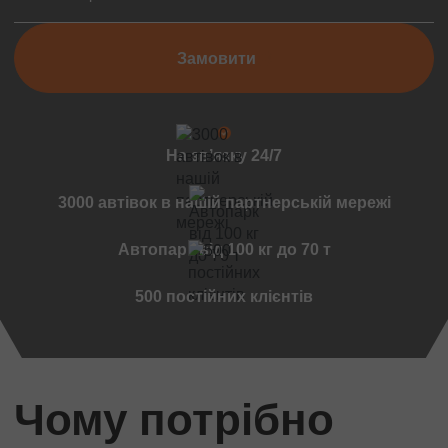
Чернівці
Мукачеве
Замовити
Вінниця
Дружківка
Ужгород
Чернігов
На звʼязку 24/7
Черкаси
3000 автівок в нашій партнерській мережі
Міжнародні перевезення
Стандартні вантажі
Автопарк від 100 кг до 70 т
Міжнародний переїзд
500 постійних клієнтів
Міжнародний квартирний переїзд
Міжнародна доставка авто
Контейнерні перевезення
Міжнародні автомобільні перевезення
Чому потрібно
Міжнародні ритуальні перевезення