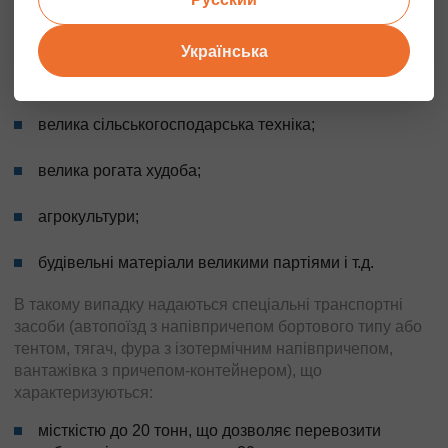
транспортування промислових газових котлів;
Українська
виробниче обладнання;
велика сільськогосподарська техніка;
велика рогата худоба;
агрокультури;
будівельні матеріали великими партіями і т.д.
В такому випадку надаються спеціальні транспортні
засоби (автопоїзд з напівпричепом бортового типу або
тентом, тягач, фура з ізотермічним напівпричепом,
вантажівка з причепом-контейнером), що
характеризуються:
місткістю до 20 тонн, що дозволяє перевозити