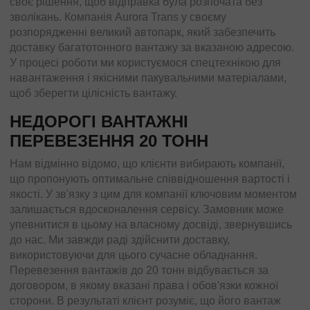
своє рішення, щоб відправка була розпочата без
зволікань. Компанія Aurora Trans у своєму
розпорядженні великий автопарк, який забезпечить
доставку багатотонного вантажу за вказаною адресою.
У процесі роботи ми користуємося спецтехнікою для
навантаження і якісними пакувальними матеріалами,
щоб зберегти цілісність вантажу.
НЕДОРОГІ ВАНТАЖНІ
ПЕРЕВЕЗЕННЯ 20 ТОНН
Нам відмінно відомо, що клієнти вибирають компанії,
що пропонують оптимальне співвідношення вартості і
якості. У зв'язку з цим для компанії ключовим моментом
залишається вдосконалення сервісу. Замовник може
упевнитися в цьому на власному досвіді, звернувшись
до нас. Ми завжди раді здійснити доставку,
використовуючи для цього сучасне обладнання.
Перевезення вантажів до 20 тонн відбувається за
договором, в якому вказані права і обов'язки кожної
сторони. В результаті клієнт розуміє, що його вантаж