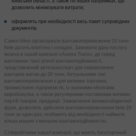
Київській області, а також по інших напрямках, що
дозволить мінімізувати витрати;
оформлять при необхідності весь пакет супровідних
документів.
Самостійно організувати вантажоперевезення 20 тонн
Київ досить клопітно і складно. Замовити дану послугу
можна в нашій компанії «Aurora Trans», де серед
вантажних таксі різної вантажопідйомності,
представлений автотранспорт для перевезення
вантажів вагою до 20 тонн. Актуальними такі
вантажоперевезення є для великих торгових,
промислових підприємств, із значними обсягами
виробництва, а також регулярними поставками великих
партій товарів, продукції. Замовлення великогабаритної
фури, дозволить здійснити вантажоперевезення Київ 20
тонн за один раз, позбавить від необхідності наймати
кілька машин з меншою вантажопідйомністю.
Співробітники нашої компанії, що мають багаторічний