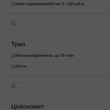
Митно-брокерські послуги
Об'єм: 5 - 120 куб.м.
Сертифікація продукції
Страхування вантажів
Переїзд приміщень
Міжміський переїзд
Промисловий переїзд
Трал
Переїзд магазину
Дачний переїзд
Вантажопідйомність: до 70 тонн
За типом транспорту
Об'єм:
Автовозы
Масловози
Зерновози
Перевезення цільнометом
Тентовані перевезення
Цілісномет
Рефрижераторні перевезення