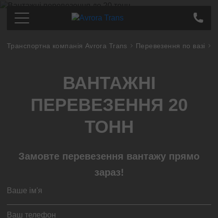
Транспортна компанія Avrora Trans
Перевезення по вазі
В
Перевезення по Україні
Київ
Ціна
ВАНТАЖНІ
Дніпро
Про компанію
Харків
Партнерам
ПЕРЕВЕЗЕННЯ 20
Одеса
Контакти
Кропивницький
ТОНН
Полтава
Суми
Замовте перевезення вантажу прямо
Львів
зараз!
Запоріжжя
Тернопіль
Миколаєв
Івано-Франківськ