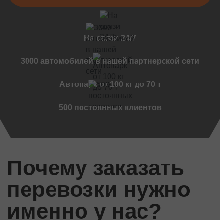
Черновцы
Мукачево
Винница
На связи 24/7
Дружковка
Ужгород
3000 автомобилей в нашей партнерской сети
Чернигов
Автопарк от 100 кг до 70 т
Черкассы
Международные перевозки
500 постоянных клиентов
Стандартные грузы
Международный переезд
Международный квартирный переезд
Почему заказать
Международная доставка авто
Контейнерные перевозки
перевозки нужно
Международные автомобильные перевозки
Международные ритуальные перевозки
именно у нас?