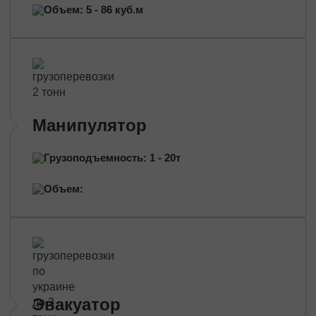
Перевозка нефтепродуктов
Объем: 5 - 86 куб.м
Перевозка цветов
Перевозка медицинских препаратов
Манипулятор
Грузоподъемность: 1 - 20т
Объем:
Эвакуатор