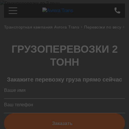
Транспортная кампания Avrora Trans
Перевозки по весу
Г
Грузоперевозки по Украине
Киев
Цена
ГРУЗОПЕРЕВОЗКИ 2
Днепр
Про компанию
Харьков
Партнерам
ТОНН
Одесса
Контакты
Кропивницкий
Закажите перевозку груза прямо сейчас
Полтава
Всегда на связи
Сумы
Львов
+38
(097)
363-46-34
Запорожье
Тернополь
Николаев
Перезвонить мне
Заказать
Ивано-Франковск