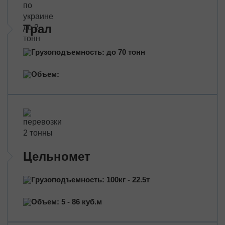
Таможенно-брокерские услуги
Сертификация продукции
Трал
Страхование грузов
Грузоподъемность: до 70 тонн
Переезд помещений
Междугородний переезд
Объем:
Промышленный переезд
Переезд магазина
Дачный переезд
По типу транспорта
Автовозы
Цельномет
Масловозы
Зерновозы
Грузоподъемность: 100кг - 22.5т
Перевозки цельнометом
Объем: 5 - 86 куб.м
Тентованные перевозки
Рефрижераторные перевозки