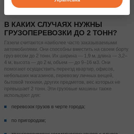
всегда рады предоставить дополнительную
информацию об услугах.
В КАКИХ СЛУЧАЯХ НУЖНЫ
ГРУЗОПЕРЕВОЗКИ ДО 2 ТОНН?
Газели считаются наиболее часто заказываемыми
автомобилями. Они способны вместить на своем борту
груз весом до 2 тонн. Их ширина — 1,9 м, длина — 3,2–
4 м, высота — до 2 м, объем — до 9–16 м3. Они
помогают осуществить переезд квартир, офисов,
небольших магазинов, перевозку личных вещей,
бытовой техники, других предметов, вес которых не
превышает 2 тонн. Эти грузовые машины также
используют для:
перевозок грузов в черте города;
по пригородам;