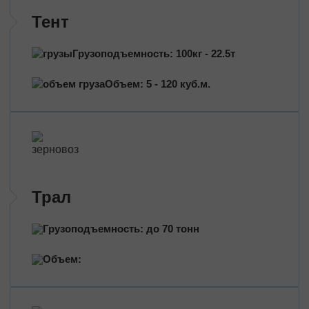
Трансформаторы
Тент
Строительное оборудование
Перевозка сельхозтехники
Грузоподъемность: 100кг - 22.5т
Тракторы
Комбайны
Объем: 5 - 120 куб.м.
Башенный кран
Экскаваторы
Яхты, катера
Оборудование и техника
Длинномеры (балки, металлоконструкции)
Тяжeловеcные гpузы
Трал
Попутные перевозки
Грузоподъемность: до 70 тонн
Догруз
Объем:
Сборные грузы
Проектные перевозки