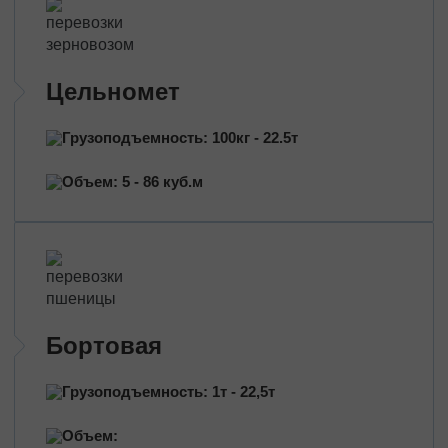
Таможенно-брокерские услуги
Сертификация продукции
Страхование грузов
Цельномет
Переезд помещений
Грузоподъемность: 100кг - 22.5т
Междугородний переезд
Промышленный переезд
Объем: 5 - 86 куб.м
Переезд магазина
Дачный переезд
По типу транспорта
Автовозы
Масловозы
Бортовая
Зерновозы
Перевозки цельнометом
Грузоподъемность: 1т - 22,5т
Тентованные перевозки
Рефрижераторные перевозки
Объем: