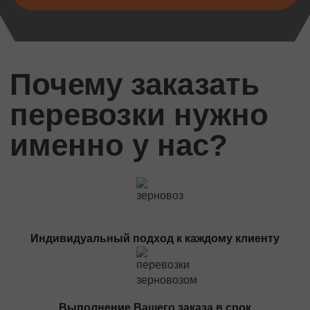
Черновцы
Мукачево
Винница
Дружковка
Почему заказать
Ужгород
перевозки нужно
Чернигов
Черкассы
именно у нас?
Международные перевозки
Стандартные грузы
Международный переезд
Международный квартирный переезд
Международная доставка авто
Индивидуальный подход к каждому клиенту
Контейнерные перевозки
Международные автомобильные перевозки
Международные ритуальные перевозки
Выполнение Вашего заказа в срок