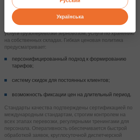
Русский
регулярное техническое обслуживание, соответствует
экологическим стандартам Euro-5, Euro-6.
Українська
Мы — перевозчик, предлагающий надежные решения:
разработку оптимальных маршрутов, мультимодальные
услуги грузоперевозки зерновозом, услуги по хранению
на собственных складах. Гибкая ценовая политика
предусматривает:
персонифицированный подход к формированию
тарифов;
систему скидок для постоянных клиентов;
возможность фиксации цен на длительный период.
Стандарты качества подтверждены сертификацией по
международным стандартам, строгим контролем на
всех этапах перевозки, регулярными тренингами для
персонала. Оперативность обеспечивается быстрой
обработкой заявок, круглосуточной диспетчерской