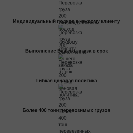
Перевозки из Европы
Доставка грузов в (из) Испании
Доставка грузов в (из) Албании
Индивидуальный подход к каждому клиенту
Доставка грузов в (из) Италии
Доставка грузов в (из) Польши
Доставка грузов в (из) Германии
Доставка грузов в (из) Франции
Выполнение Вашего заказа в срок
Доставка грузов в (из) Бельгии
Доставка грузов в (из) Голландии
Доставка грузов в (из) Литвы
Гибкая ценовая политика
Доставки грузов в (из) Латвии
Доставка грузов в (из) Швейцарии
Доставка грузов в (из) Турции
Грузоперевозки в(из) Исландию
Более 400 тонн перевозимых грузов
Доставка грузов в (из) Северную Македонию
Негабаритные перевозки