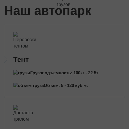
Трансформаторы
Наш автопарк
Строительное оборудование
Перевозка сельхозтехники
Тракторы
Комбайны
Башенный кран
Экскаваторы
Яхты, катера
Тент
Оборудование и техника
Длинномеры (балки, металлоконструкции)
Грузоподъемность: 100кг - 22.5т
Тяжeловеcные гpузы
Объем: 5 - 120 куб.м.
Попутные перевозки
Догруз
Сборные грузы
Проектные перевозки