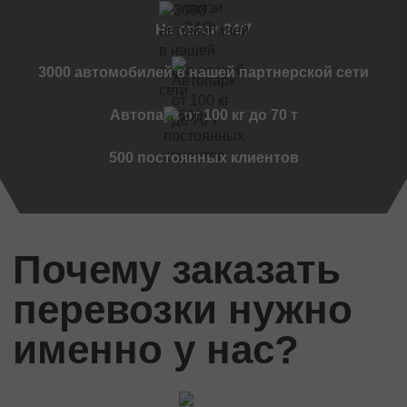
Черновцы
На связи 24/7
Мукачево
Винница
3000 автомобилей в нашей партнерской сети
Дружковка
Ужгород
Автопарк от 100 кг до 70 т
Чернигов
500 постоянных клиентов
Черкассы
Международные перевозки
Стандартные грузы
Международный переезд
Почему заказать
Международный квартирный переезд
перевозки нужно
Международная доставка авто
Контейнерные перевозки
именно у нас?
Международные автомобильные перевозки
Международные ритуальные перевозки