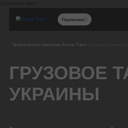
Перевозки
Грузоперевозки по Украи
Транспортная кампания Avrora Trans
Грузовое такси в 
Международные перевоз
Перевозки из Европы
ГРУЗОВОЕ Т
Негабаритные перевозки
Попутные перевозки
УКРАИНЫ
Сборные грузы
Проектные перевозки
Таможенно-брокерские у
Переезд помещений