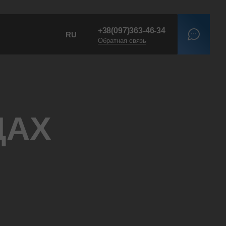
+38
(097)
363-46-34
RU
Обратная связь
ДАХ