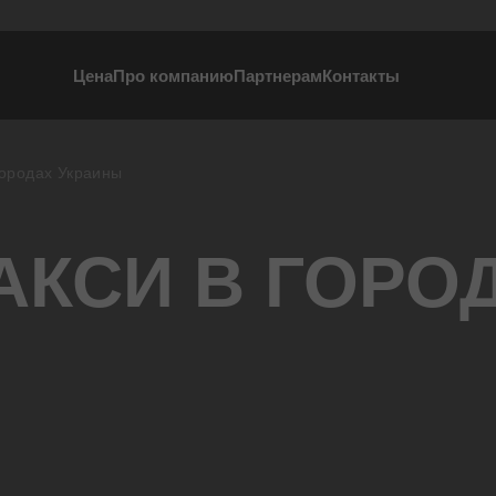
Цена
Про компанию
Партнерам
Контакты
не
городах Украины
ки
АКСИ В ГОРО
слуги