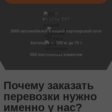
Черновцы
Мукачево
Винница
На связи 24/7
Дружковка
Ужгород
3000 автомобилей в нашей партнерской сети
Чернигов
Автопарк от 100 кг до 70 т
Черкассы
Международные перевозки
500 постоянных клиентов
Стандартные грузы
Международный переезд
Международный квартирный переезд
Почему заказать
Международная доставка авто
Контейнерные перевозки
перевозки нужно
Международные автомобильные перевозки
Международные ритуальные перевозки
именно у нас?