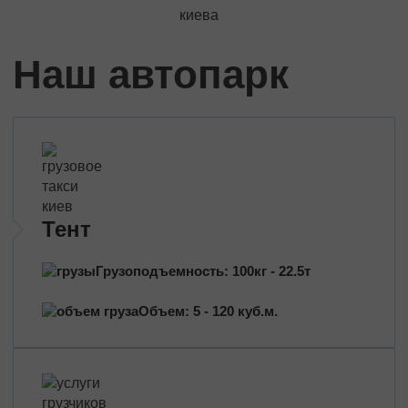
Трансформаторы
Строительное оборудование
Перевозка сельхозтехники
Наш автопарк
Тракторы
Комбайны
Башенный кран
Экскаваторы
Яхты, катера
Оборудование и техника
Тент
Длинномеры (балки, металлоконструкции)
Тяжeловеcные гpузы
Грузоподъемность: 100кг - 22.5т
Попутные перевозки
Объем: 5 - 120 куб.м.
Догруз
Сборные грузы
Проектные перевозки