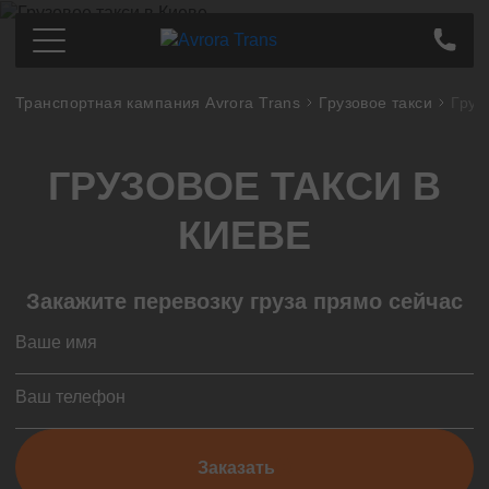
Транспортная кампания Avrora Trans
Грузовое такси
Груз
Грузоперевозки по Украине
Киев
Цена
ГРУЗОВОЕ ТАКСИ В
Днепр
Про компанию
Харьков
Партнерам
КИЕВЕ
Одесса
Контакты
Кропивницкий
Закажите перевозку груза прямо сейчас
Полтава
Сумы
Львов
Запорожье
Тернополь
Николаев
Заказать
Ивано-Франковск