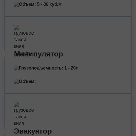
Перевозка нефтепродуктов
Объем: 5 - 86 куб.м
Перевозка цветов
Перевозка медицинских препаратов
Манипулятор
Грузоподъемность: 1 - 20т
Объем:
Эвакуатор