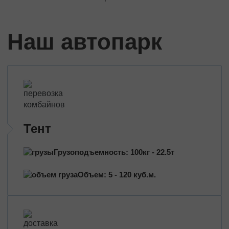
Трансформаторы
Строительное оборудование
Перевозка сельхозтехники
Наш автопарк
Тракторы
Комбайны
Башенный кран
Экскаваторы
Яхты, катера
Оборудование и техника
Тент
Длинномеры (балки, металлоконструкции)
Тяжeловеcные гpузы
Грузоподъемность: 100кг - 22.5т
Попутные перевозки
Объем: 5 - 120 куб.м.
Догруз
Сборные грузы
Проектные перевозки