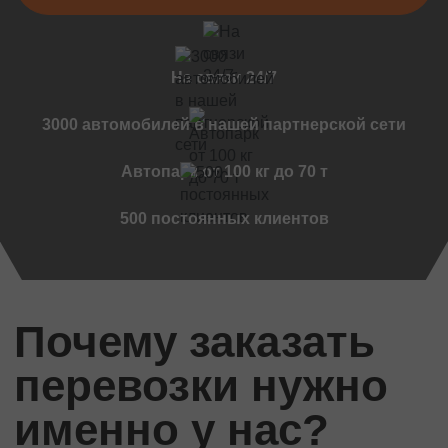
Черновцы
Мукачево
Винница
На связи 24/7
Дружковка
Ужгород
3000 автомобилей в нашей партнерской сети
Чернигов
Автопарк от 100 кг до 70 т
Черкассы
Международные перевозки
500 постоянных клиентов
Стандартные грузы
Международный переезд
Международный квартирный переезд
Почему заказать
Международная доставка авто
Контейнерные перевозки
перевозки нужно
Международные автомобильные перевозки
Международные ритуальные перевозки
именно у нас?