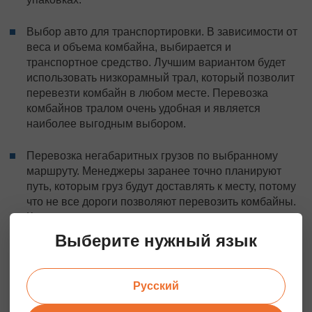
Выбор авто для транспортировки. В зависимости от
веса и объема комбайна, выбирается и
транспортное средство. Лучшим вариантом будет
использовать низкорамный трал, который позволит
перевезти комбайн в любом месте. Перевозка
комбайнов тралом очень удобная и является
наиболее выгодным выбором.
Перевозка негабаритных грузов
по выбранному
маршруту. Менеджеры заранее точно планируют
путь, которым груз будут доставлять к месту, потому
что не все дороги позволяют перевозить комбайны.
Кроме того, нужно учесть качество дорожного
покрытия, сезон и погоду, множество других
Выберите нужный язык
вопросов. Но мы выбираем максимально быстрый и
оптимальный путь.
Русский
Погрузка/выгрузка. Комбайн на трал погружается
при помощи специального оборудования, эту задачу