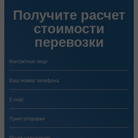
Перевозка нефтепродуктов
Получите расчет
Перевозка цветов
Перевозка медицинских препаратов
стоимости
перевозки