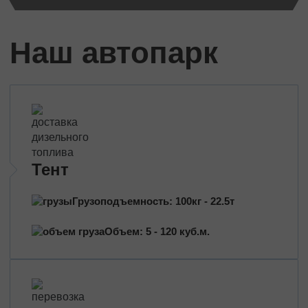
Черновцы
Мукачево
Наш автопарк
Винница
Дружковка
Ужгород
Чернигов
Черкассы
Международные перевозки
Тент
Стандартные грузы
Международный переезд
Грузоподъемность: 100кг - 22.5т
Международный квартирный переезд
Международная доставка авто
Объем: 5 - 120 куб.м.
Контейнерные перевозки
Международные автомобильные перевозки
Международные ритуальные перевозки