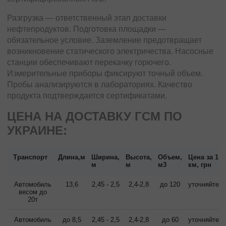
Разгрузка — ответственный этап доставки
нефтепродуктов. Подготовка площадки —
обязательное условие. Заземление предотвращает
возникновение статического электричества. Насосные
станции обеспечивают перекачку горючего.
Измерительные приборы фиксируют точный объем.
Пробы анализируются в лабораториях. Качество
продукта подтверждается сертификатами.
ЦЕНА НА ДОСТАВКУ ГСМ ПО
УКРАИНЕ:
Транспорт
Длина,м
Ширина,
Высота,
Объем,
Цена за 1
м
м
м3
км, грн
Автомобиль
13,6
2,45 - 2,5
2,4-2,8
до 120
уточняйте
весом до
20т
Автомобиль
до 8,5
2,45 - 2,5
2,4-2,8
до 60
уточняйте