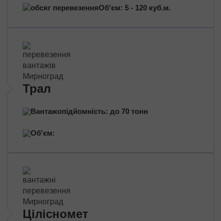
Митно-брокерські послуги
Об'єм: 5 - 120 куб.м.
Сертифікація продукції
Страхування вантажів
Переїзд приміщень
Міжміський переїзд
Промисловий переїзд
Трал
Переїзд магазину
Дачний переїзд
Вантажопідйомність: до 70 тонн
За типом транспорту
Об'єм:
Автовозы
Масловози
Зерновози
Перевезення цільнометом
Тентовані перевезення
Цілісномет
Рефрижераторні перевезення