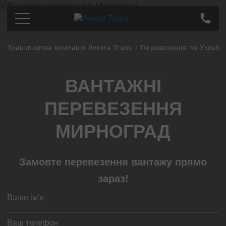
Транспортна компанія Avrora Trans
Перевезення по Україні
Перевезення по Україні
Київ
Ціна
ВАНТАЖНІ
Дніпро
Про компанію
Харків
Партнерам
ПЕРЕВЕЗЕННЯ
Одеса
Контакти
Кропивницький
МИРНОГРАД
Полтава
Суми
Замовте перевезення вантажу прямо
Львів
зараз!
Запоріжжя
Тернопіль
Миколаєв
Івано-Франківськ