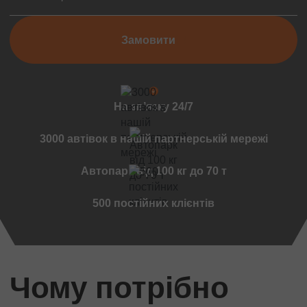
Чернівці
Мукачеве
Замовити
Вінниця
Дружківка
Ужгород
Чернігов
На звʼязку 24/7
Черкаси
3000 автівок в нашій партнерській мережі
Міжнародні перевезення
Стандартні вантажі
Автопарк від 100 кг до 70 т
Міжнародний переїзд
500 постійних клієнтів
Міжнародний квартирний переїзд
Міжнародна доставка авто
Контейнерні перевезення
Міжнародні автомобільні перевезення
Чому потрібно
Міжнародні ритуальні перевезення