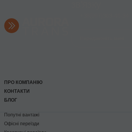
зв'язку
+38
(097)
363-46-34
Передзвоніть мені
ПРО КОМПАНІЮ
КОНТАКТИ
БЛОГ
Попутні вантажі
Офісні переїзди