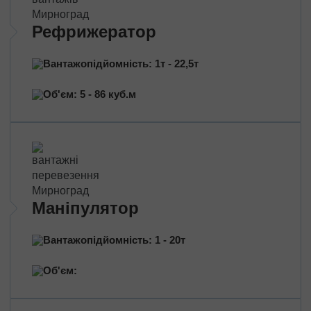
Перевезення нафтопродуктів
Перевезення квітів
Рефрижератор
Перевезення медичних препаратів
Вантажопідйомність: 1т - 22,5т
Об'єм: 5 - 86 куб.м
Маніпулятор
Вантажопідйомність: 1 - 20т
Об'єм: