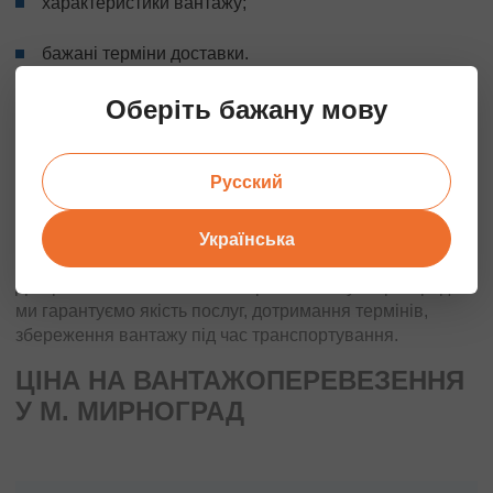
характеристики вантажу;
бажані терміни доставки.
На підставі цієї інформації ми оперативно підберемо
Оберіть бажану мову
відповідний транспортний засіб, здійснимо розрахунок
вартості, узгодимо інші нюанси.
Русский
Від клієнта потрібно лише підготувати товар або
особисті речі до навантаження — решту клопоту ми
візьмемо на себе. «Аврора Транс» — надійна
Українська
логістична компанія із багаторічним досвідом роботи.
Довірте нам свої вантажні перевезення у Мирнограді —
ми гарантуємо якість послуг, дотримання термінів,
збереження вантажу під час транспортування.
ЦІНА НА ВАНТАЖОПЕРЕВЕЗЕННЯ
У М. МИРНОГРАД