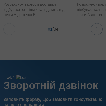
Розрахунок вартості доставки
Розрахунок варт
відбувається тільки за відстань від
відбувається тіл
точки А до точки Б
точки А до точки
01
/
04
24/7
Зворотній дзвінок
Заповніть форму, щоб замовити консультацію
нашого спеціаліста