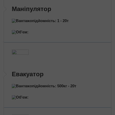
Перевезення нафтопродуктів
Маніпулятор
Перевезення квітів
Перевезення медичних препаратів
Вантажопідйомність: 1 - 20т
Об'єм:
Евакуатор
Вантажопідйомність: 500кг - 20т
Об'єм: