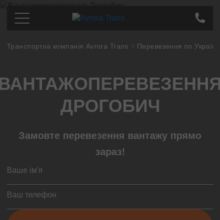
Транспортна компанія Avrora Trans
Перевезення по Україні
Перевезення по Україні
Київ
Ціна
ВАНТАЖОПЕРЕВЕЗЕНН
Дніпро
Про компанію
Харків
Партнерам
ДРОГОБИЧ
Одеса
Контакти
Кропивницький
Замовте перевезення вантажу прямо
Полтава
Суми
зараз!
Львів
Запоріжжя
Тернопіль
Миколаєв
Івано-Франківськ