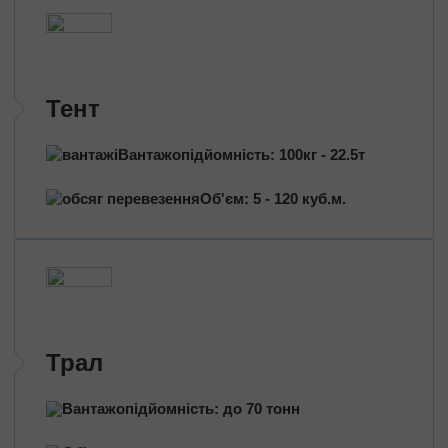
Трансформатори
Будівельне обладнання
Перевезення сільгосптехніки
Трактори
Тент
Комбайни
Баштовий кран
Вантажопідйомність: 100кг - 22.5т
Екскаватори
Яхти, катери
Об'єм: 5 - 120 куб.м.
Обладнання та техніка
Длинномери (балки, металоконструкції)
Великотоннажні вантажі
Попутні перевезення
Довантаження
Трал
Збірні вантажі
Вантажопідйомність: до 70 тонн
Проектні перевезення