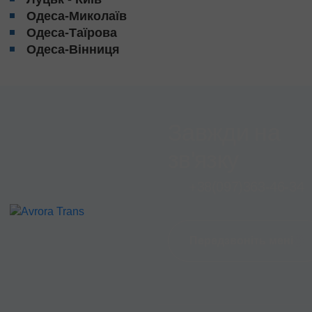
Одеса-Миколаїв
Одеса-Таїрова
Одеса-Вінниця
Завжди на
зв'язку
+38
(097)
363-46-34
Передзвоніть мені