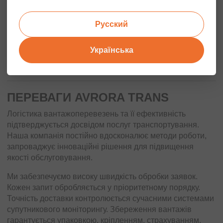
довжина: 3,5-6
довжина: 13 м
довжина: 2,8-
м
довжина: 5-8 м
3,2 м
Русский
Мінімальний
Мінімальний
Мінімальний
Мінімальний
час: 2 години
час: 3 години
час: 3 години
час: 4 години
Українська
Ціна: подача
Ціна: подача
Ціна: подача
Ціна: подача
750 грн
1400 грн
2000 грн
3000 грн
ПЕРЕВАГИ AVRORA TRANS
Логістика вантажоперевезень та її ефективність
підтверджується досвідом послуг транспортування.
Наша компанія постійно вдосконалює методи роботи,
запроваджує інноваційні рішення для підвищення
якості обслуговування.
Ми забезпечуємо високу швидкість обробки заявок.
Кожен запит обробляється у пріоритетному порядку.
Точність доставки контролюється сучасними системами
супутникового моніторингу. Збереження вантажів
гарантується упаковкою, кріпленням, страхуванням.