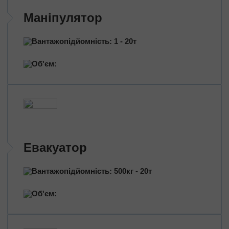
Перевезення нафтопродуктів
Маніпулятор
Перевезення квітів
Перевезення медичних препаратів
Вантажопідйомність: 1 - 20т
Об'єм:
Евакуатор
Вантажопідйомність: 500кг - 20т
Об'єм: