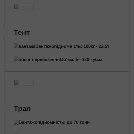
Трансформатори
Будівельне обладнання
Перевезення сільгосптехніки
Трактори
Тент
Комбайни
Баштовий кран
Вантажопідйомність: 100кг - 22.5т
Екскаватори
Яхти, катери
Об'єм: 5 - 120 куб.м.
Обладнання та техніка
Длинномери (балки, металоконструкції)
Великотоннажні вантажі
Попутні перевезення
Довантаження
Трал
Збірні вантажі
Вантажопідйомність: до 70 тонн
Проектні перевезення