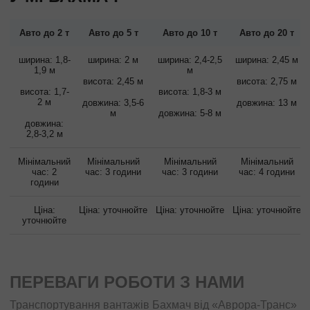
Авто до 2 т
Авто до 5 т
Авто до 10 т
Авто до 20 т
ширина: 1,8-
ширина: 2 м
ширина: 2,4-2,5
ширина: 2,45 м
1,9 м
м
висота: 2,45 м
висота: 2,75 м
висота: 1,7-
висота: 1,8-3 м
2 м
довжина: 3,5-6
довжина: 13 м
м
довжина: 5-8 м
довжина:
2,8-3,2 м
Мінімальний
Мінімальний
Мінімальний
Мінімальний
час: 2
час: 3 години
час: 3 години
час: 4 години
години
Ціна:
Ціна: уточнюйте
Ціна: уточнюйте
Ціна: уточнюйте
уточнюйте
ПЕРЕВАГИ РОБОТИ З НАМИ
Транспортування вантажів Бахмач від «Аврора-Транс»