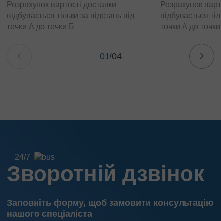
Розрахунок вартості доставки
Розрахунок варт
відбувається тільки за відстань від
відбувається тіл
точки А до точки Б
точки А до точки
01
/
04
24/7
Зворотній дзвінок
Заповніть форму, щоб замовити консультацію
нашого спеціаліста