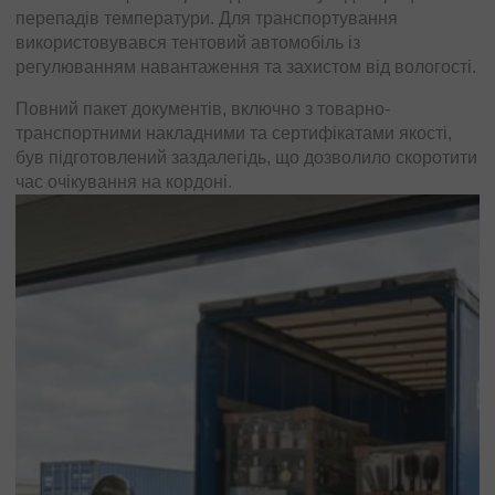
перепадів температури. Для транспортування
документів для перетину кордонів ЄС, включно із
використовувався тентовий автомобіль із
сертифікатами відповідності та товарно-транспортними
регулюванням навантаження та захистом від вологості.
накладними.
Повний пакет документів, включно з товарно-
Перевезення здійснювалося тентовим автомобілем із
транспортними накладними та сертифікатами якості,
посиленою фіксацією, що гарантувало збереження
був підготовлений заздалегідь, що дозволило скоротити
вантажу на всьому маршруті. Вантаж прибув в Іспанію
час очікування на кордоні.
точно в строк, без пошкоджень та з повною
комплектацією, що дозволило своєчасно підготувати та
провести заходи.