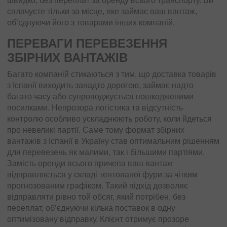
швидко, без переплат за оренду всього транспорту. Ви
сплачуєте тільки за місце, яке займає ваш вантаж,
об’єднуючи його з товарами інших компаній.
ПЕРЕВАГИ ПЕРЕВЕЗЕННЯ
ЗБІРНИХ ВАНТАЖІВ
Багато компаній стикаються з тим, що доставка товарів
з Іспанії виходить занадто дорогою, займає надто
багато часу або супроводжується пошкодженими
посилками. Непрозора логістика та відсутність
контролю особливо ускладнюють роботу, коли йдеться
про невеликі партії. Саме тому формат збірних
вантажів з Іспанії в Україну став оптимальним рішенням
для перевезень як малими, так і більшими партіями.
Замість оренди всього причепа ваш вантаж
відправляється у складі тентованої фури за чітким
прогнозованим графіком. Такий підхід дозволяє
відправляти рівно той обсяг, який потрібен, без
переплат, об’єднуючи кілька поставок в одну
оптимізовану відправку. Клієнт отримує прозоре