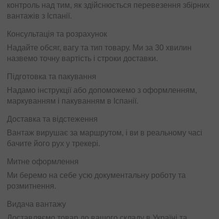
контроль над тим, як здійснюється перевезення збірних
вантажів з Іспанії.
Консультація та розрахунок
Надайте обсяг, вагу та тип товару. Ми за 30 хвилин
назвемо точну вартість і строки доставки.
Підготовка та пакування
Надамо інструкції або допоможемо з оформленням,
маркуванням і пакуванням в Іспанії.
Доставка та відстеження
Вантаж вирушає за маршрутом, і ви в реальному часі
бачите його рух у трекері.
Митне оформлення
Ми беремо на себе усю документальну роботу та
розмитнення.
Видача вантажу
Доставляємо товар до вашого складу в Україні та