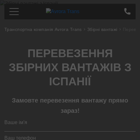
Транспортна компанія Avrora Trans
Збірні вантажі
Перевез
Перевезення по Україні
Київ
Ціна
ПЕРЕВЕЗЕННЯ
Дніпро
Про компанію
Харків
Партнерам
ЗБІРНИХ ВАНТАЖІВ З
Одеса
Контакти
Кропивницький
ІСПАНІЇ
Полтава
Завжди на зв'язку
Суми
Замовте перевезення вантажу прямо
Львів
+38
(097)
363-46-34
зараз!
Запоріжжя
Тернопіль
Миколаєв
Передзвоніть мені
Івано-Франківськ