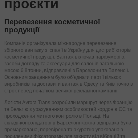
проєкти
Перевезення косметичної
продукції
Компанія організувала міжнародне перевезення
Avrora Trans здійснила зворотне міжнародне
збірного вантажу з Іспанії в Україну для дистриб’юторів
перевезення збірного вантажу з України в Іспанію для
косметичної продукції. Вантаж включав парфумерію,
організаторів серій корпоративних заходів. Вантаж
засоби догляду та аксесуари для салонів загальною
включав звукове та світлове обладнання, стійки та
масою 6,8 тонни, відправлені з Барселони та Валенсії.
кабелі загальною масою 8,1 тонни, зібраних зі складів у
Основним завданням було об’єднати партії кількох
Києві, Харкові та Львові. Основним завданням було
виробників та доставити вантаж в Одесу та Київ точно в
централізувати партії та доставити їх на склади в
строк перед початком великої рекламної кампанії.
Мадрид і Валенсію в оптимальні строки, щоб
забезпечити підготовку заходів в Іспанії.
Логісти Avrora Trans розробили маршрут через Францію
та Бельгію з урахуванням особливостей кордонів ЄС та
Консолідація вантажу проводилася на терміналі Avrora
проходження митного контролю в Польщі. На
Trans у Києві, де кожна партія була перевірена на
складі‑консолідаторі в Барселоні кожна відправка була
комплектність та коректно упакована. Логісти
промаркована, перевірена та акуратно упакована з
розробили оптимальний маршрут через Польщу,
посиленими фіксаторами для захисту від вібрацій та
Німеччину та Францію, підготувавши повний пакет