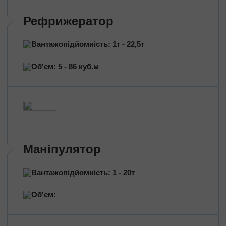
Митно-брокерські послуги
Рефрижератор
Сертифікація продукції
Страхування вантажів
Вантажопідйомність: 1т - 22,5т
Переїзд приміщень
Об'єм: 5 - 86 куб.м
Міжміський переїзд
Промисловий переїзд
Переїзд магазину
Дачний переїзд
За типом транспорту
Маніпулятор
Автовозы
Масловози
Вантажопідйомність: 1 - 20т
Зерновози
Перевезення цільнометом
Об'єм:
Тентовані перевезення
Рефрижераторні перевезення