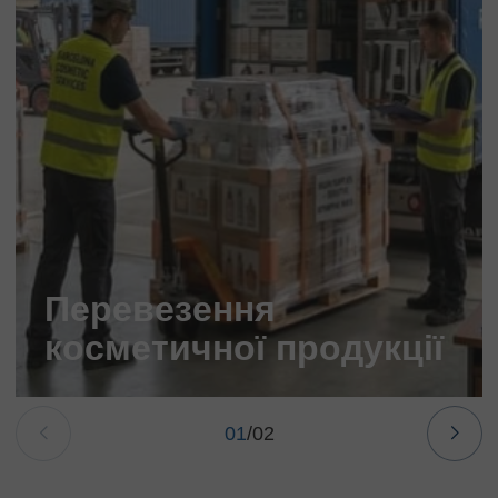
Перевезення
косметичної продукції
01
/
02