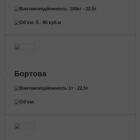
Трансформатори
Вантажопідйомність: 100кг - 22.5т
Будівельне обладнання
Перевезення сільгосптехніки
Об'єм: 5 - 86 куб.м
Трактори
Комбайни
Баштовий кран
Екскаватори
Яхти, катери
Обладнання та техніка
Бортова
Длинномери (балки, металоконструкції)
Великотоннажні вантажі
Вантажопідйомність:1т - 22,5т
Попутні перевезення
Об'єм:
Довантаження
Збірні вантажі
Проектні перевезення