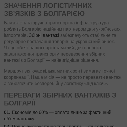
ЗНАЧЕННЯ ЛОГІСТИЧНИХ
ЗВ’ЯЗКІВ З БОЛГАРІЄЮ
Близькість та зручна транспортна інфраструктура
роблять Болгарію надійним партнером для українських
імпортерів.
Збірні вантажі
забезпечують стабільне та
регулярне постачання товарів на український ринок.
Якщо обсяг вашої партії замалий для повного
завантаження транспорту, перевезення збірних
вантажів з Болгарії — найвигідніше рішення.
Маршрут включає кілька митних зон і вимагає точної
координації. Наша місія — не просто перевезти вантаж,
а забезпечити безперебійну логістику «під ключ».
ПЕРЕВАГИ ЗБІРНИХ ВАНТАЖІВ З
БОЛГАРІЇ
Економія до 60% — оплата лише за фактичний
об’єм вантажу.
Повне використання транспорту — консолідація