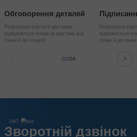
Обговорення деталей
Підписанн
Розрахунок вартості доставки
Розрахунок варт
відбувається тільки за відстань від
відбувається тіл
точки А до точки Б
точки А до точки
01
/
04
24/7
Зворотній дзвінок