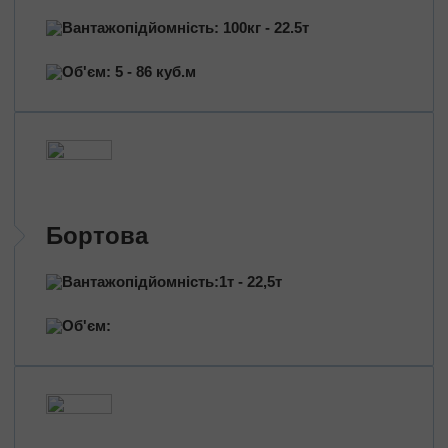
Трансформатори
Вантажопідйомність: 100кг - 22.5т
Будівельне обладнання
Перевезення сільгосптехніки
Об'єм: 5 - 86 куб.м
Трактори
Комбайни
Баштовий кран
Екскаватори
Яхти, катери
Обладнання та техніка
Бортова
Длинномери (балки, металоконструкції)
Великотоннажні вантажі
Вантажопідйомність:1т - 22,5т
Попутні перевезення
Об'єм:
Довантаження
Збірні вантажі
Проектні перевезення