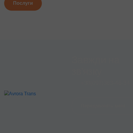
Послуги
Завжди на
зв'язку
+38
(097)
363-46-34
Передзвоніть мені