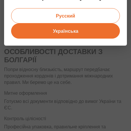
одяг, взуття, текстиль;
Русский
продукти харчування (з температурним режимом);
Українська
крихкі та негабаритні вантажі.
ОСОБЛИВОСТІ ДОСТАВКИ З
БОЛГАРІЇ
Попри відносну близькість, маршрут передбачає
проходження кордонів і дотримання міжнародних
правил. Ми беремо це на себе.
Митне оформлення
Готуємо всі документи відповідно до вимог України та
ЄС.
Контроль цілісності
Професійна упаковка, правильне кріплення та