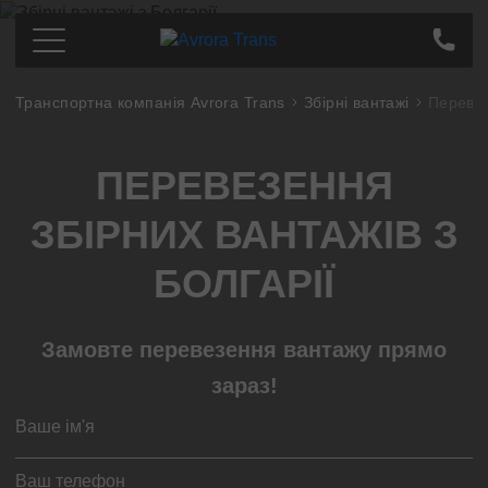
Транспортна компанія Avrora Trans
Збірні вантажі
Перевез
Перевезення по Україні
Київ
Ціна
ПЕРЕВЕЗЕННЯ
Дніпро
Про компанію
Харків
Партнерам
ЗБІРНИХ ВАНТАЖІВ З
Одеса
Контакти
Кропивницький
БОЛГАРІЇ
Полтава
Суми
Замовте перевезення вантажу прямо
Львів
зараз!
Запоріжжя
Тернопіль
Миколаєв
Івано-Франківськ