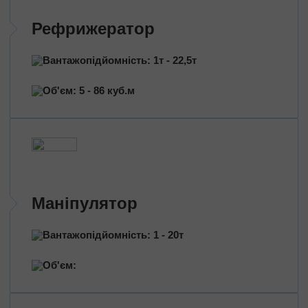
Митно-брокерські послуги
Рефрижератор
Сертифікація продукції
Страхування вантажів
Вантажопідйомність: 1т - 22,5т
Переїзд приміщень
Об'єм: 5 - 86 куб.м
Міжміський переїзд
Промисловий переїзд
Переїзд магазину
Дачний переїзд
За типом транспорту
Маніпулятор
Автовозы
Масловози
Вантажопідйомність: 1 - 20т
Зерновози
Перевезення цільнометом
Об'єм:
Тентовані перевезення
Рефрижераторні перевезення