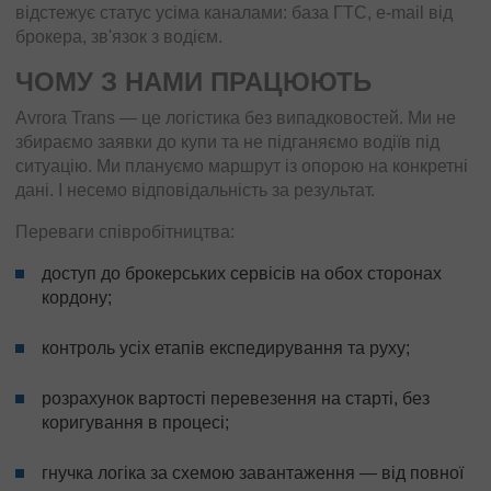
відстежує статус усіма каналами: база ГТС, e-mail від
брокера, зв'язок з водієм.
ЧОМУ З НАМИ ПРАЦЮЮТЬ
Avrora Trans — це логістика без випадковостей. Ми не
збираємо заявки до купи та не підганяємо водіїв під
ситуацію. Ми плануємо маршрут із опорою на конкретні
дані. І несемо відповідальність за результат.
Переваги співробітництва:
доступ до брокерських сервісів на обох сторонах
кордону;
контроль усіх етапів експедирування та руху;
розрахунок вартості перевезення на старті, без
коригування в процесі;
гнучка логіка за схемою завантаження — від повної