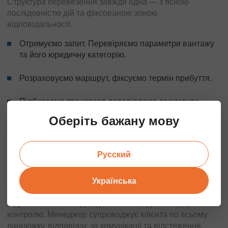
Структура перевезення завжди одна — з ясною
послідовністю дій та фіксованою зоною
відповідальності.
Отримуємо запит. Перевіряємо параметри вантажу
та його юридичну категорію.
Розраховуємо маршрут, фіксуємо термін прибуття.
Підбираємо транспорт, перевіряємо документи,
оформляємо договір.
Оберіть бажану мову
Відправляємо водія на завантаження, пломбуємо.
Русский
Контролюємо весь шлях, включаючи пункт прибуття.
Українська
Коли мова йде про вантажоперевезення в Лодзь або
про збірні партії за напрямком Лодзь – Львів, процес не
відрізняється: завжди єдина логіка, одні стандарти
контролю. Менеджер супроводжує клієнта по всьому
ланцюжку, відповідає за комунікації та відстеження.