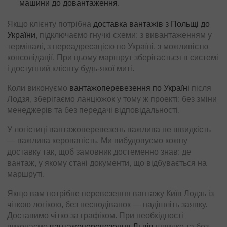
машини до довантаження.
Якщо клієнту потрібна
доставка вантажів з Польщі до
України
, підключаємо гнучкі схеми: з вивантаженням у
терміналі, з переадресацією по Україні, з можливістю
консолідації. При цьому маршрут зберігається в системі
і доступний клієнту будь-якої миті.
Коли виконуємо
вантажоперевезення по Україні
після
Лодзя, зберігаємо ланцюжок у тому ж проекті: без зміни
менеджерів та без передачі відповідальності.
У логістиці вантажоперевезень важлива не швидкість
— важлива керованість. Ми вибудовуємо кожну
доставку так, щоб замовник достеменно знав: де
вантаж, у якому стані документи, що відбувається на
маршруті.
Якщо вам потрібне перевезення вантажу Київ Лодзь із
чіткою логікою, без несподіванок — надішліть заявку.
Доставимо чітко за графіком. При необхідності
виконаємо
вантажоперевезення Львів
швидко та без