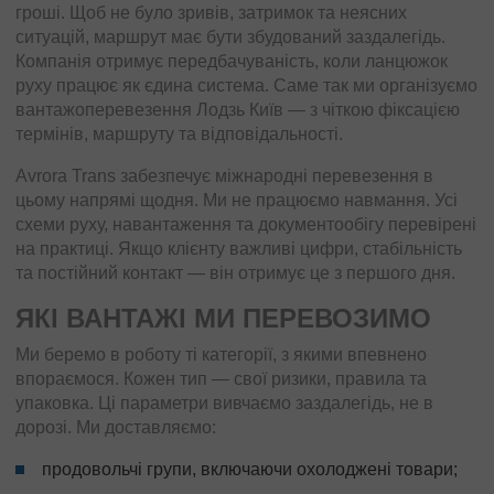
гроші. Щоб не було зривів, затримок та неясних
ситуацій, маршрут має бути збудований заздалегідь.
Компанія отримує передбачуваність, коли ланцюжок
руху працює як єдина система. Саме так ми організуємо
вантажоперевезення Лодзь Київ — з чіткою фіксацією
термінів, маршруту та відповідальності.
Avrora Trans забезпечує міжнародні перевезення в
цьому напрямі щодня. Ми не працюємо навмання. Усі
схеми руху, навантаження та документообігу перевірені
на практиці. Якщо клієнту важливі цифри, стабільність
та постійний контакт — він отримує це з першого дня.
ЯКІ ВАНТАЖІ МИ ПЕРЕВОЗИМО
Ми беремо в роботу ті категорії, з якими впевнено
впораємося. Кожен тип — свої ризики, правила та
упаковка. Ці параметри вивчаємо заздалегідь, не в
дорозі. Ми доставляємо:
продовольчі групи, включаючи охолоджені товари;