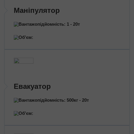
Перевезення нафтопродуктів
Маніпулятор
Перевезення квітів
Перевезення медичних препаратів
Вантажопідйомність: 1 - 20т
Об'єм:
Евакуатор
Вантажопідйомність: 500кг - 20т
Об'єм: