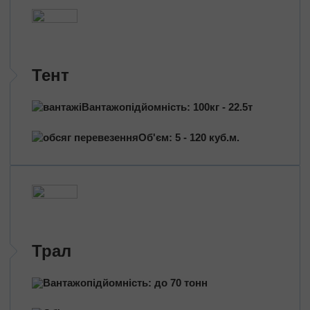
Трансформатори
Будівельне обладнання
Перевезення сільгосптехніки
Трактори
Тент
Комбайни
Баштовий кран
Вантажопідйомність: 100кг - 22.5т
Екскаватори
Яхти, катери
Об'єм: 5 - 120 куб.м.
Обладнання та техніка
Длинномери (балки, металоконструкції)
Великотоннажні вантажі
Попутні перевезення
Довантаження
Трал
Збірні вантажі
Вантажопідйомність: до 70 тонн
Проектні перевезення