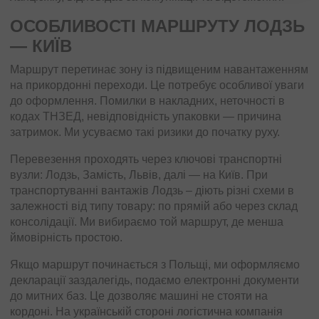
ОСОБЛИВОСТІ МАРШРУТУ ЛОДЗЬ
— КИЇВ
Маршрут перетинає зону із підвищеним навантаженням
на прикордонні переходи. Це потребує особливої ​​уваги
до оформлення. Помилки в накладних, неточності в
кодах ТНЗЕД, невідповідність упаковки — причина
затримок. Ми усуваємо такі ризики до початку руху.
Перевезення проходять через ключові транспортні
вузли: Лодзь, Замість, Львів, далі — на Київ. При
транспортуванні вантажів Лодзь – діють різні схеми в
залежності від типу товару: по прямій або через склад
консолідації. Ми вибираємо той маршрут, де менша
ймовірність простою.
Якщо маршрут починається з Польщі, ми оформляємо
декларації заздалегідь, подаємо електронні документи
до митних баз. Це дозволяє машині не стояти на
кордоні. На українській стороні логістична компанія