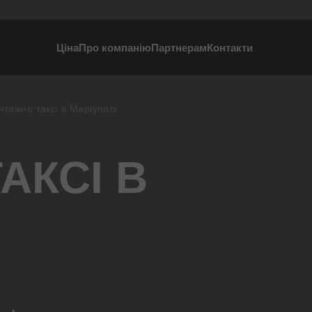
Ціна
Про компанію
Партнерам
Контакти
нтажне таксі в Маріуполі
АКСІ В
и