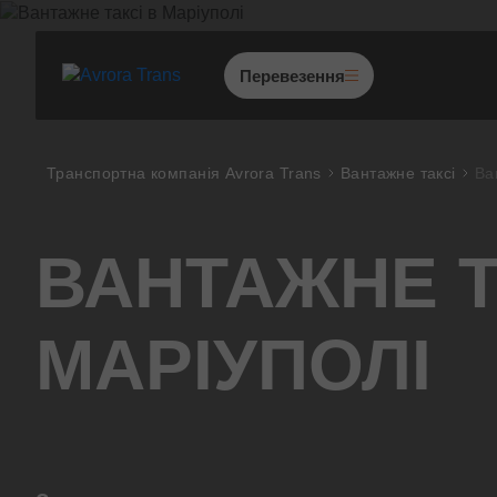
Перевезення
Перевезення по Україні
Транспортна компанія Avrora Trans
Вантажне таксі
Ва
Міжнародні перевезення
Перевезення з Європи
ВАНТАЖНЕ Т
Негабаритні перевезення
Попутні перевезення
МАРІУПОЛІ
Збірні вантажі
Проектні перевезення
Митно-брокерські послуг
Переїзд приміщень