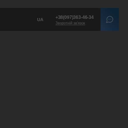
+38
(097)
363-46-34
UA
Зворотній зв'язок