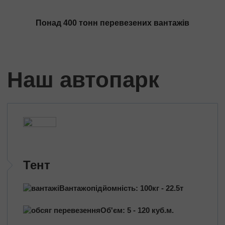
Трансформатори
Будівельне обладнання
Понад 400 тонн перевезених вантажів
Перевезення сільгосптехніки
Трактори
Комбайни
Наш автопарк
Баштовий кран
Екскаватори
Яхти, катери
Обладнання та техніка
Длинномери (балки, металоконструкції)
Великотоннажні вантажі
Попутні перевезення
Тент
Довантаження
Вантажопідйомність: 100кг - 22.5т
Збірні вантажі
Об'єм: 5 - 120 куб.м.
Проектні перевезення