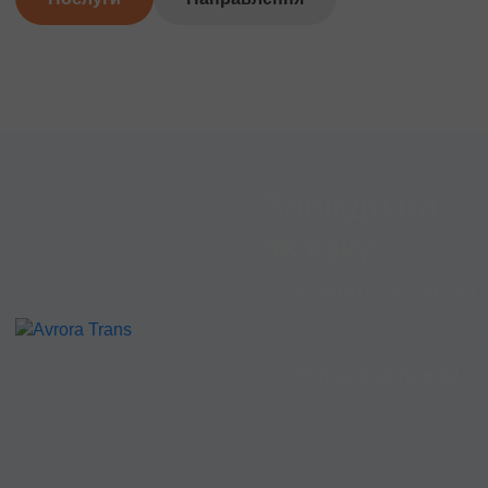
Завжди на
зв'язку
+38
(097)
363-46-34
Передзвоніть мені