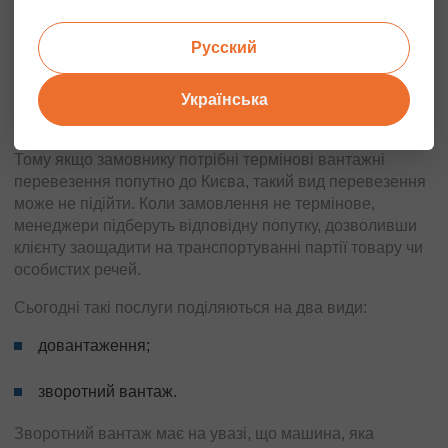
менеджери підшукують відповідний рейс;
Русский
замовнику підбирають машину, яка робить холостий
пробіг.
Українська
Можливо, що таких вантажівок, які йдуть порожніми в
одному з напрямків, може не опинитися в наявності.
Тому якщо замовнику потрібні термінові вантажні
перевезення попутно до Києва, такий вид перевезення
може не підійти. Коли замовлення не термінове,
менеджери підберуть відповідну попутку, дозволивши
клієнту заощадити на транспортуванні партії товару чи
особистих речей.
Сьогодні такі послуги поділяються на два види:
довантаження;
зворотний вантаж.
Зворотний вантаж має на увазі, що машина, яка