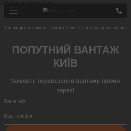
Транспортна компанія Avrora Trans
Попутні перевезення
Перевезення по Україні
Київ
Ціна
ПОПУТНИЙ ВАНТАЖ
Дніпро
Про компанію
Харків
Партнерам
КИЇВ
Одеса
Контакти
Кропивницький
Замовте перевезення вантажу прямо
Полтава
Суми
зараз!
Львів
Запоріжжя
Тернопіль
Миколаєв
Івано-Франківськ