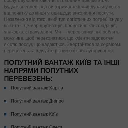
обслуговування клієнтів є головним пріоритетом.
Будьте впевнені, що ви отримаєте індивідуальну увагу
від початку до кінця угоди щодо виконання послуги.
Незалежно від того, який тип логістичних потреб існує у
клієнта – це маршрутизація, процесинг, консолідація,
упаковка, страхування. Ми — перевізники, які роблять
можливе, щоб переконатися, що клієнти задоволені
якістю послуг, що надаються. Звертайтеся за сервісом
перевезень та відчуйте різницю як обслуговування.
ПОПУТНИЙ ВАНТАЖ КИЇВ ТА ІНШІ
НАПРЯМИ ПОПУТНИХ
ПЕРЕВЕЗЕНЬ:
Попутний вантаж Харків
Попутний вантаж Дніпро
Попутний вантаж Київ
Попутний вантаж Одеса