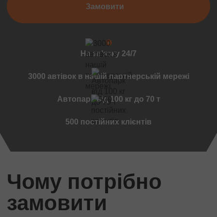
Замовити
Чернівці
Мукачеве
Вінниця
Дружківка
На звʼязку 24/7
Ужгород
Чернігов
3000 автівок в нашій партнерській мережі
Черкаси
Автопарк від 100 кг до 70 т
Міжнародні перевезення
Стандартні вантажі
500 постійних клієнтів
Міжнародний переїзд
Міжнародний квартирний переїзд
Міжнародна доставка авто
Контейнерні перевезення
Чому потрібно
Міжнародні автомобільні перевезення
замовити
Міжнародні ритуальні перевезення