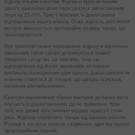
відразу кільком клієнтам. Фургон із відправленням
одного замовника може пересуватися завантаженим
лише на 15-20%. Тому є можливість довантажити
відправлення іншого клієнта. Отже, вартість логістичної
послуги зменшується пропорційно розміру товару, що
транспортується.
При транспортуванні відправлень відразу ж від кількох
замовників також суворо дотримуються правил
товарного сусідства. Це важливо, тому що
відправлення від різних замовників не повинні
викликати пошкодження один одного. Довантаження не
повинно ставитися до товарів, що швидко псуються,
наливних або небезпечних.
Сьогодні перевезення збірних вантажів до Києва часто
плутають із довантаженням. Це не правильно. Крім
того, між двома логістичними видами сервісу є схожі
риси. Фургони перевозять товари від окремих клієнтів.
Різниця в послугах полягає у відмінних один від одного
організаційним планам.