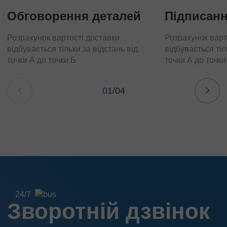
Обговорення деталей
Підписанн
Розрахунок вартості доставки
Розрахунок варт
відбувається тільки за відстань від
відбувається тіл
точки А до точки Б
точки А до точки
01
/
04
24/7
Зворотній дзвінок