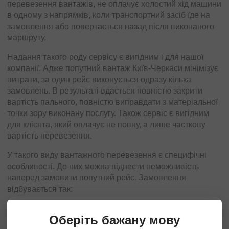
перевезення вантажів, не оплачує холостий хід машини
в одному з напрямків, коли транспортний засіб їде на
замовлення або повертається назад після виконаного
маршруту.
Надання такого роду сервісу є вигідним і для нашої
компанії. Адже попутний вантаж Київ-Черкаси мінімізує
витрати, за один рейс виконується одразу кілька
замовлень. В результаті вдається повністю закрити
вартість пального, повністю виправдати з матеріальної
точки зору виконану послугу. Також сервіс є вигідним
для клієнта, який оплачує не повну, а лише часткову
вартість перевезення.
У такого виду вантажного перевезення є специфічні
особливості. До них можна віднести неможливість
наперед замовити попутний рейс. Замовлення
відбувається так:
клієнт дзвонить до компанії;
Оберіть бажану мову