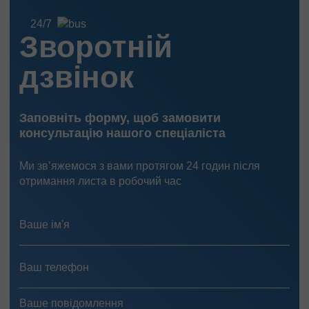
Перевезення тралом
24/7
Перевезення маніпулятором
Зворотній
Перевезення бусом
Перевезення бортовою Газеллю
дзвінок
За видом вантажів
Перевезення речей
Заповніть форму, щоб замовити
Перевезення продуктів харчування
консультацію нашого спеціаліста
Перевезення модульних будинків
Ми зв’яжемося з вами протягом 24 годин після
Перевезення лісу
отримання листа в робочий час
Перевезення палива
Перевезення будівельних матеріалів
Перевезення меблів
Перевезення алкоголю
Перевезення побутової хімії
Перевезення авто з Європи
Вантажоперевезення добрив