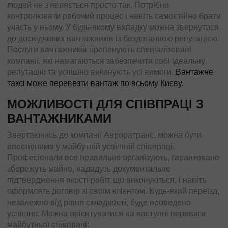
людей не з'являється просто так. Потрібно
Чернівці
контролювати робочий процес і навіть самостійно брати
Мукачеве
участь у ньому. У будь-якому випадку можна звернутися
Вінниця
до досвідчених вантажників із бездоганною репутацією.
Дружківка
Послуги вантажників пропонують спеціалізовані
компанії, які намагаються забезпечити собі ідеальну
Ужгород
репутацію та успішно виконують усі вимоги.
Вантажне
Чернігов
таксі може
перевезти вантаж по всьому Києву
.
Черкаси
МОЖЛИВОСТІ ДЛЯ СПІВПРАЦІ З
Міжнародні перевезення
ВАНТАЖНИКАМИ
Стандартні вантажі
Звертаючись до компанії Авроратранс, можна бути
Міжнародний переїзд
впевненими у майбутній успішній співпраці.
Міжнародний квартирний переїзд
Професіонали все правильно організують, гарантовано
Міжнародна доставка авто
збережуть майно, нададуть документальне
підтвердження якості робіт, що виконуються, і навіть
Контейнерні перевезення
оформлять договір зі своїм клієнтом. Будь-який переїзд,
Міжнародні автомобільні перевезення
незалежно від рівня складності, буде проведено
Міжнародні ритуальні перевезення
успішно. Можна орієнтуватися на наступні переваги
майбутньої співпраці: