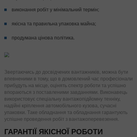
Перевезення з Європи
виконання робіт у мінімальний термін;
Доставка вантажів в (з) Іспанії
Доставка вантажів в (з) Албанії
якісна та правильна упаковка майна;
Доставка вантажів в (з) Італії
Доставка вантажів в (з) Польщі
продумана цінова політика.
Доставка вантажів в (з) Німеччини
Вантажоперевезення в (з) Франції
Доставка вантажів в (з) Бельгії
Доставка вантажів в (з) Нідерландів
Звертаючись до досвідчених вантажників, можна бути
Доставка вантажів в (з) Литви
впевненими в тому, що в домовлений час професіонали
Доставки вантажів в (з) Латвії
прибудуть на місце, оцінять спектр роботи та успішно
впораються з поставленими завданнями. Виконавець
Доставка вантажів в (з) Швейцарії
використовує спеціальну вантажопідйомну техніку,
Доставка вантажів в (з) Туреччину
надійні кріплення автомобільного кузова, сучасні
Вантажоперевезення в (з) Ісландію
упаковки. Таке обладнання та обладнання гарантують
Доставка вантажів до (з) Північної Македонії
успішне проведення робіт з вантажоперевезення.
Негабаритні перевезення
ГАРАНТІЇ ЯКІСНОЇ РОБОТИ