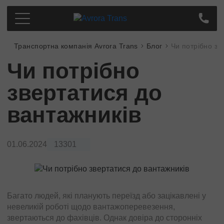
Транспортна компанія Avrora Trans
Блог
Чи потрібно зв
Перевезення по Україні
Чи потрібно
Київ
Ціна
Дніпро
звертатися до
Про компанію
Харків
Партнерам
вантажників
Одеса
Контакти
Кропивницький
Полтава
01.06.2024
13301
Завжди на зв'язку
Суми
Львів
+38
(097)
363-46-34
Запоріжжя
Тернопіль
Багато людей, які планують переїзд або зацікавлені у
Миколаєв
невеликій роботі щодо вантажоперевезення,
Передзвоніть мені
звертаються до фахівців. Однак довіра до сторонніх
Івано-Франківськ