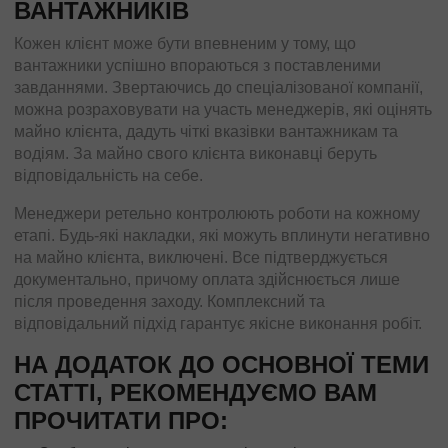
ВАНТАЖНИКІВ
Трансформатори
Будівельне обладнання
Кожен клієнт може бути впевненим у тому, що
Перевезення сільгосптехніки
вантажники успішно впораються з поставленими
завданнями. Звертаючись до спеціалізованої компанії,
Трактори
можна розраховувати на участь менеджерів, які оцінять
Комбайни
майно клієнта, дадуть чіткі вказівки вантажникам та
Баштовий кран
водіям. За майно свого клієнта виконавці беруть
Екскаватори
відповідальність на себе.
Яхти, катери
Менеджери ретельно контролюють роботи на кожному
Обладнання та техніка
етапі. Будь-які накладки, які можуть вплинути негативно
Длинномери (балки, металоконструкції)
на майно клієнта, виключені. Все підтверджується
документально, причому оплата здійснюється лише
Великотоннажні вантажі
після проведення заходу. Комплексний та
Попутні перевезення
відповідальний підхід гарантує якісне виконання робіт.
Довантаження
НА ДОДАТОК ДО ОСНОВНОЇ ТЕМИ
СТАТТІ, РЕКОМЕНДУЄМО ВАМ
Збірні вантажі
ПРОЧИТАТИ ПРО:
Проектні перевезення