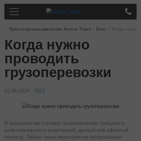
Транспортная кампания Avrora Trans
Блог
Когда нужно 
Грузоперевозки по Украине
Когда нужно
Киев
Цена
Днепр
проводить
Про компанию
Харьков
Партнерам
грузоперевозки
Одесса
Контакты
Кропивницкий
Полтава
02.06.2024
3321
Всегда на связи
Сумы
Львов
+38
(097)
363-46-34
Запорожье
Тернополь
В большинстве случаев грузоперевозки требуются,
Николаев
если планируется квартирный, дачный или офисный
Перезвонить мне
переезд. Любое такое мероприятие предполагает
Ивано-Франковск