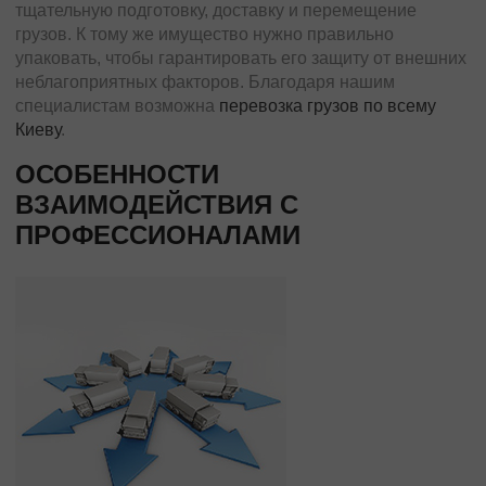
тщательную подготовку, доставку и перемещение
Черновцы
грузов. К тому же имущество нужно правильно
Мукачево
упаковать, чтобы гарантировать его защиту от внешних
Винница
неблагоприятных факторов. Благодаря нашим
Дружковка
специалистам возможна
перевозка грузов по всему
Киеву
.
Ужгород
Чернигов
ОСОБЕННОСТИ
Черкассы
ВЗАИМОДЕЙСТВИЯ С
ПРОФЕССИОНАЛАМИ
Международные перевозки
Стандартные грузы
Международный переезд
Международный квартирный переезд
Международная доставка авто
Контейнерные перевозки
Международные автомобильные перевозки
Международные ритуальные перевозки