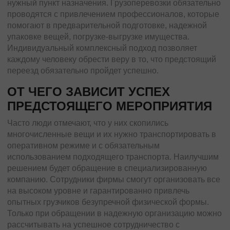
нужный пункт назначения. Грузоперевозки обязательно
Трансформаторы
проводятся с привлечением профессионалов, которые
Строительное оборудование
помогают в предварительной подготовке, надежной
Перевозка сельхозтехники
упаковке вещей, погрузке-выгрузке имущества.
Тракторы
Индивидуальный комплексный подход позволяет
каждому человеку обрести веру в то, что предстоящий
Комбайны
переезд обязательно пройдет успешно.
Башенный кран
Экскаваторы
ОТ ЧЕГО ЗАВИСИТ УСПЕХ
Яхты, катера
ПРЕДСТОЯЩЕГО МЕРОПРИЯТИЯ
Оборудование и техника
Часто люди отмечают, что у них скопились
Длинномеры (балки, металлоконструкции)
многочисленные вещи и их нужно транспортировать в
Тяжeловеcные гpузы
оперативном режиме и с обязательным
использованием подходящего транспорта. Наилучшим
Попутные перевозки
решением будет обращение в специализированную
компанию. Сотрудники фирмы смогут организовать все
Догруз
на высоком уровне и гарантированно привлечь
Сборные грузы
опытных грузчиков безупречной физической формы.
Только при обращении в надежную организацию можно
Проектные перевозки
рассчитывать на успешное сотрудничество с