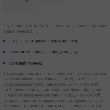
Перевозки из Европы
Доставка грузов в (из) Испании
Доставка грузов в (из) Албании
Доставка грузов в (из) Италии
Грузоперевозки требуются при организации следующих
Доставка грузов в (из) Польши
видов переезда:
Доставка грузов в (из) Германии
покупка квартиры или дома, переезд;
Доставка грузов в (из) Франции
Доставка грузов в (из) Бельгии
временный переезд с города на дачу;
Доставка грузов в (из) Голландии
Доставка грузов в (из) Литвы
офисный переезд.
Доставки грузов в (из) Латвии
Такие мероприятия всегда предполагают обязательный
Доставка грузов в (из) Швейцарии
учет многочисленных нюансов, к которым обычные
Доставка грузов в (из) Турции
люди оказываются не подготовленными. Именно по
Грузоперевозки в(из) Исландию
этой причине наилучшим решением будет обращение в
Доставка грузов в (из) Северную Македонию
специализированную компанию, сотрудники которой
готовы предоставить комплекс сопутствующих услуг и
Негабаритные перевозки
безопасно транспортировать личные вещи клиента в