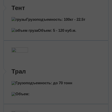
Трансформаторы
Тент
Строительное оборудование
Перевозка сельхозтехники
Грузоподъемность: 100кг - 22.5т
Тракторы
Комбайны
Объем: 5 - 120 куб.м.
Башенный кран
Экскаваторы
Яхты, катера
Оборудование и техника
Длинномеры (балки, металлоконструкции)
Тяжeловеcные гpузы
Трал
Попутные перевозки
Грузоподъемность: до 70 тонн
Догруз
Объем:
Сборные грузы
Проектные перевозки