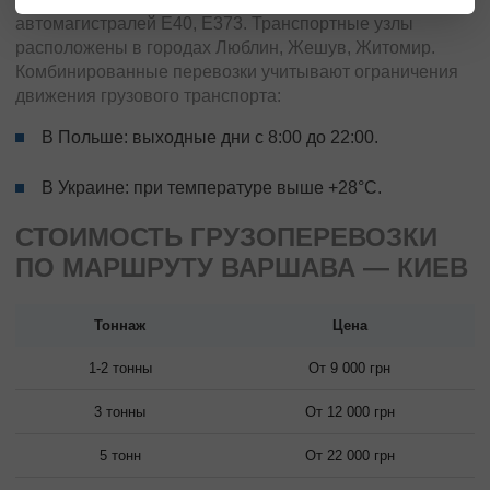
автомагистралей E40, E373. Транспортные узлы
расположены в городах Люблин, Жешув, Житомир.
Комбинированные перевозки учитывают ограничения
движения грузового транспорта:
В Польше: выходные дни с 8:00 до 22:00.
В Украине: при температуре выше +28°С.
СТОИМОСТЬ ГРУЗОПЕРЕВОЗКИ
ПО МАРШРУТУ ВАРШАВА — КИЕВ
Тоннаж
Цена
1-2 тонны
От 9 000 грн
3 тонны
От 12 000 грн
5 тонн
От 22 000 грн