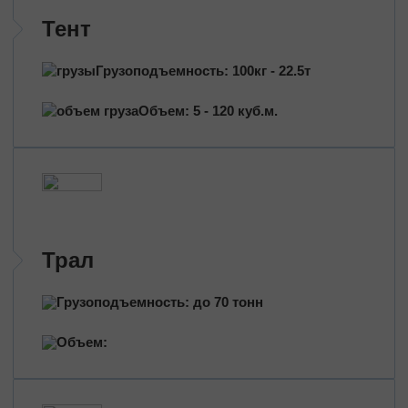
Трансформаторы
Тент
Строительное оборудование
Перевозка сельхозтехники
Грузоподъемность: 100кг - 22.5т
Тракторы
Комбайны
Объем: 5 - 120 куб.м.
Башенный кран
Экскаваторы
Яхты, катера
Оборудование и техника
Длинномеры (балки, металлоконструкции)
Тяжeловеcные гpузы
Трал
Попутные перевозки
Грузоподъемность: до 70 тонн
Догруз
Объем:
Сборные грузы
Проектные перевозки