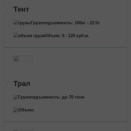
Трансформаторы
Тент
Строительное оборудование
Перевозка сельхозтехники
Грузоподъемность: 100кг - 22.5т
Тракторы
Комбайны
Объем: 5 - 120 куб.м.
Башенный кран
Экскаваторы
Яхты, катера
Оборудование и техника
Длинномеры (балки, металлоконструкции)
Тяжeловеcные гpузы
Трал
Попутные перевозки
Грузоподъемность: до 70 тонн
Догруз
Объем:
Сборные грузы
Проектные перевозки