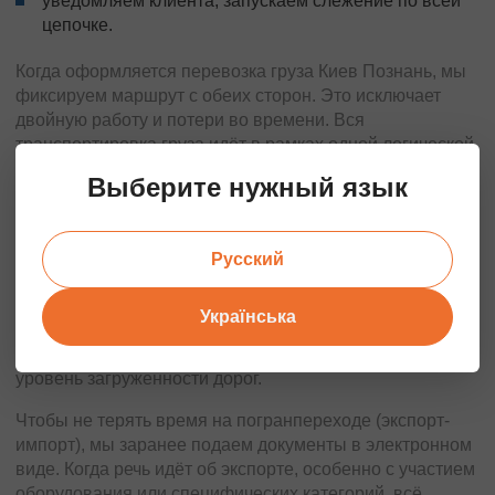
уведомляем клиента, запускаем слежение по всей
цепочке.
Когда оформляется перевозка груза Киев Познань, мы
фиксируем маршрут с обеих сторон. Это исключает
двойную работу и потери во времени. Вся
транспортировка груза идёт в рамках одной логической
модели, без передачи между разными подрядчиками.
Выберите нужный язык
МАРШРУТ ПОЗНАНЬ — КИЕВ:
ОСОБЕННОСТИ НАПРАВЛЕНИЯ
Русский
Направление Познань — Киев проходит через Польшу,
иногда через Германию или Чехию (в зависимости от
Українська
начальной точки), далее через Львов в Киев. Это значит
— минимум два пересечения границы и разный
уровень загруженности дорог.
Чтобы не терять время на погранпереходе (экспорт-
импорт), мы заранее подаем документы в электронном
виде. Когда речь идёт об экспорте, особенно с участием
оборудования или специфических категорий, всё