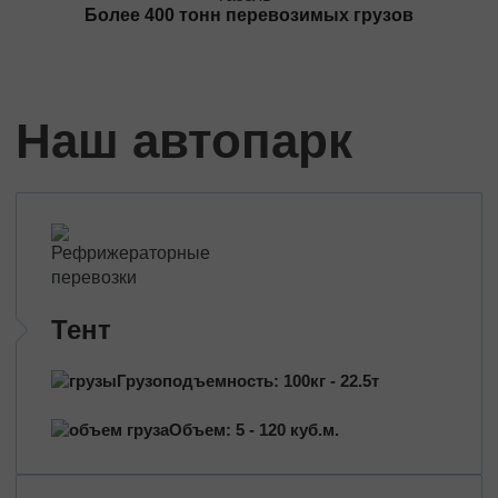
Трансформаторы
Более 400 тонн перевозимых грузов
Строительное оборудование
Перевозка сельхозтехники
Тракторы
Наш автопарк
Комбайны
Башенный кран
Экскаваторы
Яхты, катера
Оборудование и техника
Длинномеры (балки, металлоконструкции)
Тяжeловеcные гpузы
Тент
Попутные перевозки
Грузоподъемность: 100кг - 22.5т
Догруз
Объем: 5 - 120 куб.м.
Сборные грузы
Проектные перевозки