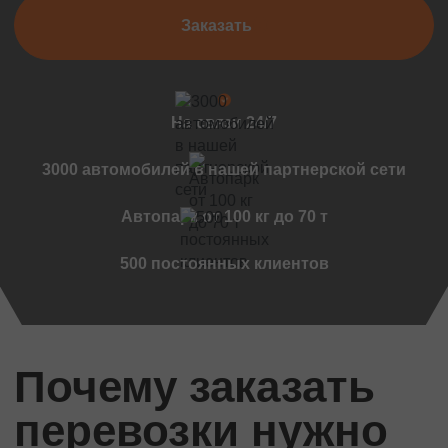
Черновцы
Заказать
Мукачево
Винница
Дружковка
Ужгород
На связи 24/7
Чернигов
3000 автомобилей в нашей партнерской сети
Черкассы
Международные перевозки
Автопарк от 100 кг до 70 т
Стандартные грузы
500 постоянных клиентов
Международный переезд
Международный квартирный переезд
Международная доставка авто
Контейнерные перевозки
Почему заказать
Международные автомобильные перевозки
Международные ритуальные перевозки
перевозки нужно