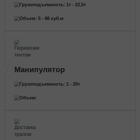
Перевозка нефтепродуктов
Грузоподъемность: 1т - 22,5т
Перевозка цветов
Объем: 5 - 86 куб.м
Перевозка медицинских препаратов
Манипулятор
Грузоподъемность: 1 - 20т
Объем: