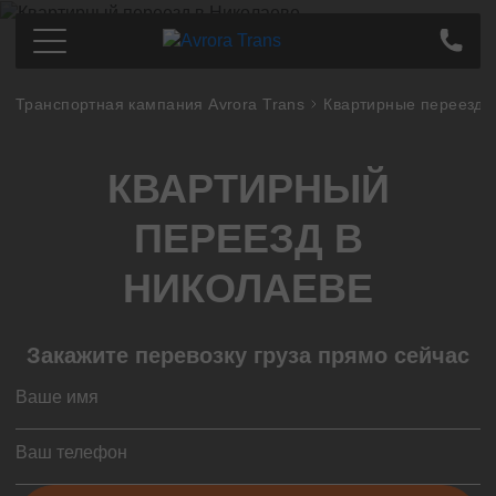
Транспортная кампания Avrora Trans
Квартирные переезды
Грузоперевозки по Украине
Киев
Цена
КВАРТИРНЫЙ
Днепр
Про компанию
Харьков
Партнерам
ПЕРЕЕЗД В
Одесса
Контакты
Кропивницкий
НИКОЛАЕВЕ
Полтава
Сумы
Закажите перевозку груза прямо сейчас
Львов
Запорожье
Тернополь
Николаев
Ивано-Франковск