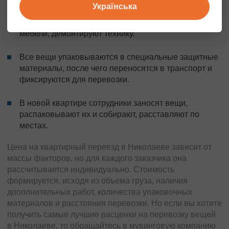
Українська
работы подготовки к переезду - упаковывают
домашние вещи, занимаются сборкой и разборкой
мебели, демонтируют технику.
Все вещи упаковываются в специальные защитные
материалы, после чего переносятся в транспорт и
фиксируются для перевозки.
В новой квартире сотрудники заносят вещи,
распаковывают их и собирают, расставляют по
местах.
Цена на квартирный переезд в Николаеве зависит от
массы факторов, но для каждого заказчика она
рассчитывается индивидуально. Стоимость
формируется, исходя из объема груза, наличия
дополнительных работ, количества упаковочных
материалов и расстояния перевозки. Но если вы хотите
получить самые лучшие расценки на перевозку вещей
в Николаеве, то обращайтесь в мувинговую компанию