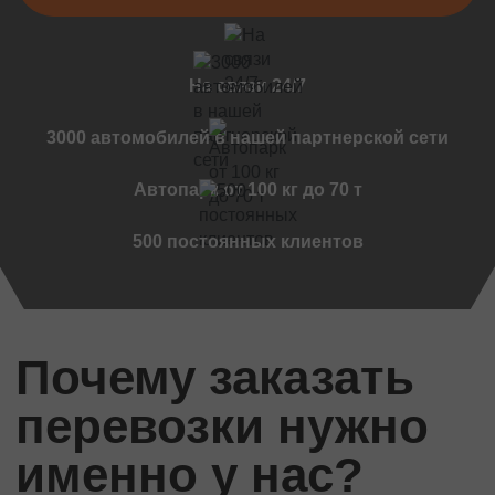
Черновцы
Мукачево
Винница
На связи 24/7
Дружковка
Ужгород
3000 автомобилей в нашей партнерской сети
Чернигов
Автопарк от 100 кг до 70 т
Черкассы
Международные перевозки
500 постоянных клиентов
Стандартные грузы
Международный переезд
Международный квартирный переезд
Почему заказать
Международная доставка авто
Контейнерные перевозки
перевозки нужно
Международные автомобильные перевозки
Международные ритуальные перевозки
именно у нас?