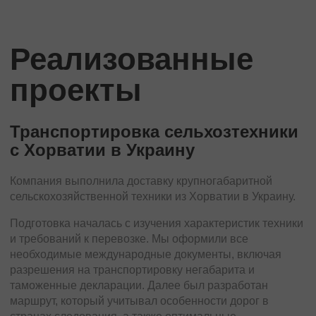
Реализованные
проекты
Транспортировка сельхозтехники
с Хорватии в Украину
Компания выполнила доставку крупногабаритной
сельскохозяйственной техники из Хорватии в Украину.
Компания Avrora Trans успешно организовала доставку
медицинского оборудования из Украины в Хорватию.
Подготовка началась с изучения характеристик техники
Для этой задачи был выбран специализированный
и требований к перевозке. Мы оформили все
транспорт.
необходимые международные документы, включая
разрешения на транспортировку негабарита и
Этап подготовки включал анализ характеристик
таможенные декларации. Далее был разработан
оборудования, чтобы обеспечить его сохранность во
маршрут, который учитывал особенности дорог в
время транспортировки. Мы оформили все