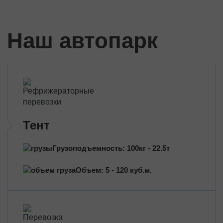
Трансформаторы
Строительное оборудование
Перевозка сельхозтехники
Наш автопарк
Тракторы
Комбайны
Башенный кран
Экскаваторы
Яхты, катера
Оборудование и техника
Тент
Длинномеры (балки, металлоконструкции)
Тяжeловеcные гpузы
Грузоподъемность: 100кг - 22.5т
Попутные перевозки
Объем: 5 - 120 куб.м.
Догруз
Сборные грузы
Проектные перевозки