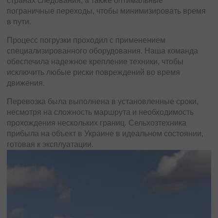
странах следования, а также оптимальные
необходимые международные документы, включая
пограничные переходы, чтобы минимизировать время
разрешения на экспорт и таможенные декларации.
в пути.
Маршрут был спланирован с учетом особенностей
Процесс погрузки проходил с применением
дорог и оптимальных пограничных переходов, чтобы
специализированного оборудования. Наша команда
минимизировать время. Процесс проходил под строгим
обеспечила надежное крепление техники, чтобы
контролем наших специалистов. Особое внимание
исключить любые риски повреждений во время
уделялось креплению оборудования, чтобы исключить
движения.
любые вибрации или повреждения.
Перевозка была выполнена в установленные сроки,
Перевозка была завершена в установленные сроки.
несмотря на сложность маршрута и необходимость
Медицинское оборудование прибыло в Хорватию в
прохождения нескольких границ. Сельхозтехника
идеальном состоянии, что позволило клиенту
прибыла на объект в Украине в идеальном состоянии,
незамедлительно приступить к его использованию.
готовая к эксплуатации.