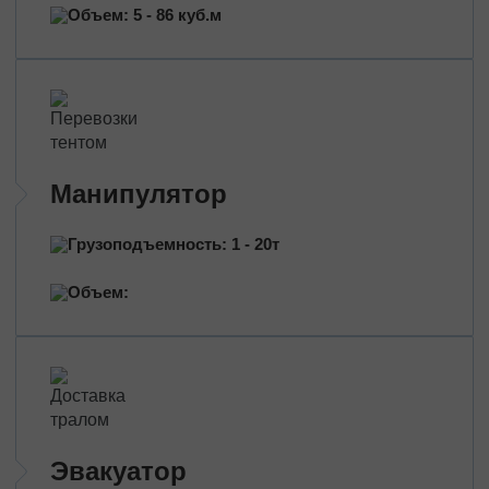
Перевозка нефтепродуктов
Объем: 5 - 86 куб.м
Перевозка цветов
Перевозка медицинских препаратов
Манипулятор
Грузоподъемность: 1 - 20т
Объем:
Эвакуатор