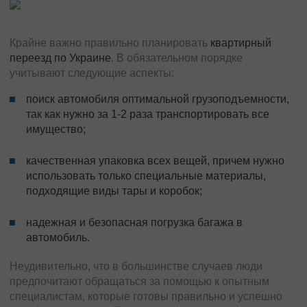
Перевозки из Европы
Доставка грузов в (из) Испании
Доставка грузов в (из) Албании
Крайне важно правильно планировать
квартирный
переезд по Украине
. В обязательном порядке
Доставка грузов в (из) Италии
учитывают следующие аспекты:
Доставка грузов в (из) Польши
Доставка грузов в (из) Германии
поиск автомобиля оптимальной грузоподъемности,
так как нужно за 1-2 раза транспортировать все
Доставка грузов в (из) Франции
имущество;
Доставка грузов в (из) Бельгии
Доставка грузов в (из) Голландии
качественная упаковка всех вещей, причем нужно
Доставка грузов в (из) Литвы
использовать только специальные материалы,
Доставки грузов в (из) Латвии
подходящие виды тары и коробок;
Доставка грузов в (из) Швейцарии
надежная и безопасная погрузка багажа в
Доставка грузов в (из) Турции
автомобиль.
Грузоперевозки в(из) Исландию
Доставка грузов в (из) Северную Македонию
Неудивительно, что в большинстве случаев люди
предпочитают обращаться за помощью к опытным
Негабаритные перевозки
специалистам, которые готовы правильно и успешно