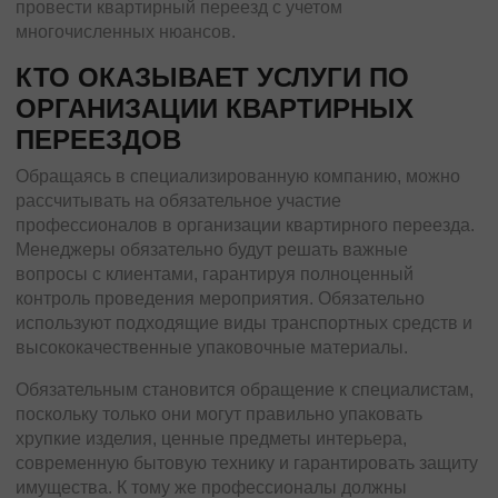
провести квартирный переезд с учетом
Трансформаторы
многочисленных нюансов.
Строительное оборудование
Перевозка сельхозтехники
КТО ОКАЗЫВАЕТ УСЛУГИ ПО
Тракторы
ОРГАНИЗАЦИИ КВАРТИРНЫХ
Комбайны
ПЕРЕЕЗДОВ
Башенный кран
Обращаясь в специализированную компанию, можно
Экскаваторы
рассчитывать на обязательное участие
Яхты, катера
профессионалов в организации квартирного переезда.
Менеджеры обязательно будут решать важные
Оборудование и техника
вопросы с клиентами, гарантируя полноценный
Длинномеры (балки, металлоконструкции)
контроль проведения мероприятия. Обязательно
Тяжeловеcные гpузы
используют подходящие виды транспортных средств и
высококачественные упаковочные материалы.
Попутные перевозки
Обязательным становится обращение к специалистам,
Догруз
поскольку только они могут правильно упаковать
Сборные грузы
хрупкие изделия, ценные предметы интерьера,
современную бытовую технику и гарантировать защиту
Проектные перевозки
имущества. К тому же профессионалы должны