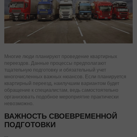
Черновцы
Мукачево
Винница
Дружковка
Ужгород
Чернигов
Черкассы
Многие люди планируют проведение квартирных
переездов. Данные процессы предполагают
Международные перевозки
тщательную подготовку и обязательный учет
Стандартные грузы
многочисленных важных нюансов. Если планируется
квартирный переезд, наилучшим вариантом будет
Международный переезд
обращение к специалистам, ведь самостоятельно
Международный квартирный переезд
организовать подобное мероприятие практически
Международная доставка авто
невозможно.
Контейнерные перевозки
ВАЖНОСТЬ СВОЕВРЕМЕННОЙ
Международные автомобильные перевозки
ПОДГОТОВКИ
Международные ритуальные перевозки